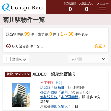
閲覧履歴
お気に入り
メニュー
0
0
菊川駅物件一覧
99
0
1～30
該当物件数
件
空き数
件
件を表示
変更
絞り込み条件：
なし
空室のみ
XEBEC 錦糸北斎通り
賃貸 | マンション
仲手半額
敷0
総武線
「
錦糸町
」駅 徒歩9分
都営新宿線
「
菊川
」駅 徒歩15分
都営浅草線
「
本所吾妻橋
」駅 徒歩18分
築9年
東京都
墨田区
亀沢
４丁目