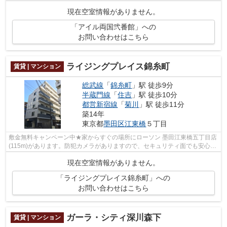
ニ「セブンイレブン 墨田緑3丁目店」...
現在空室情報がありません。
「アイル両国弐番館」への
お問い合わせはこちら
ライジングプレイス錦糸町
賃貸 | マンション
総武線
「
錦糸町
」駅 徒歩9分
半蔵門線
「
住吉
」駅 徒歩10分
都営新宿線
「
菊川
」駅 徒歩11分
築14年
東京都
墨田区
江東橋
５丁目
敷金無料キャンペーン中★家からすぐの場所にローソン 墨田江東橋五丁目店
(115m)があります。防犯カメラがありますので、セキュリティ面でも安心で
す。墨田区は住環境が充実しており、...
現在空室情報がありません。
「ライジングプレイス錦糸町」への
お問い合わせはこちら
ガーラ・シティ深川森下
賃貸 | マンション