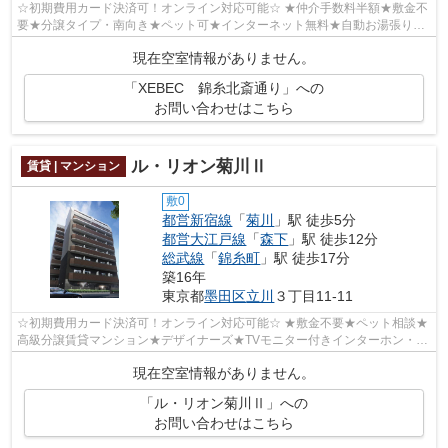
☆初期費用カード決済可！オンライン対応可能☆ ★仲介手数料半額★敷金不
要★分譲タイプ・南向き★ペット可★インターネット無料★自動お湯張り・
バブルバス機能付き★TVモニター付きオートロ...
現在空室情報がありません。
「XEBEC 錦糸北斎通り」への
お問い合わせはこちら
ル・リオン菊川Ⅱ
賃貸 | マンション
敷0
都営新宿線
「
菊川
」駅 徒歩5分
都営大江戸線
「
森下
」駅 徒歩12分
総武線
「
錦糸町
」駅 徒歩17分
築16年
東京都
墨田区
立川
３丁目11-11
☆初期費用カード決済可！オンライン対応可能☆ ★敷金不要★ペット相談★
高級分譲賃貸マンション★デザイナーズ★TVモニター付きインターホン・宅
配BOX完備★シューズクローゼット★敷地内ゴミ...
現在空室情報がありません。
「ル・リオン菊川Ⅱ」への
お問い合わせはこちら