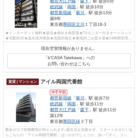
都営大江戸線
「
森下
」駅 徒歩5分
総武線
「
両国
」駅 徒歩10分
都営新宿線
「
菊川
」駅 徒歩13分
築9年
東京都
墨田区
立川
１丁目18-3
★インターネット無料★築浅★南向き角部屋★TVモニター付きオートロック
★宅配BOX★温水洗浄便座★洗面所独立★敷地内ごみ置き場★24時間管理★
防犯カメラ★
現在空室情報がありません。
「b'CASA Tatekawa」への
お問い合わせはこちら
アイル両国弐番館
賃貸 | マンション
仲手半額
都営新宿線
「
菊川
」駅 徒歩7分
総武線
「
両国
」駅 徒歩11分
都営大江戸線
「
森下
」駅 徒歩11分
築12年
東京都
墨田区
緑
３丁目
敷金ゼロで初期費用が抑えられます♪新生活を失敗せず、スタートさせたいな
らこちらの「アイル両国弐番館」はいかがでしょうか。歩いてすぐ。コンビ