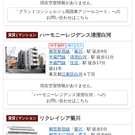
現在空室情報がありません。
「グランドコンシェルジュ両国東アジールコート」への
お問い合わせはこちら
ハーモニーレジデンス清澄白河
賃貸 | マンション
仲手無料
敷0
礼0
都営新宿線
「
菊川
」駅 徒歩9分
半蔵門線
「
清澄白河
」駅 徒歩11分
半蔵門線
「
住吉
」駅 徒歩17分
築11年
東京都
江東区
白河
４丁目
現在空室情報がありません。
「ハーモニーレジデンス清澄白河」への
お問い合わせはこちら
リクレイシア菊川
賃貸 | マンション
都営新宿線
「
菊川
」駅 徒歩5分
都営大江戸線
「
森下
」駅 徒歩9分