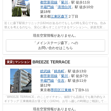
都営新宿線
「
菊川
」駅 徒歩11分
半蔵門線
「
清澄白河
」駅 徒歩10分
築18年
東京都
江東区
森下
２丁目
近くに森下駅前クリニック(182m)があるのでもしもの時も安心ですね。住み
替えを考えるのなら、安心に暮らすことができるマンションへ。娯楽充実の
BS・CS対応物件です。江東区にお引っ...
現在空室情報がありません。
「メインステージ森下」への
お問い合わせはこちら
BREEZE TERRACE
賃貸 | マンション
総武線
「
錦糸町
」駅 徒歩13分
都営新宿線
「
菊川
」駅 徒歩7分
半蔵門線
「
住吉
」駅 徒歩11分
築12年
東京都
墨田区
江東橋
５丁目9-11
「BREEZE TERRACE」のここがイチオシ。値段でも品揃えでも魅力的なス
ギドラッグ 江東橋南店が直ぐ近く(182m)。お引っ越しの時期はご相談してい
ただければ対応いたします。通勤時間を短...
現在空室情報がありません。