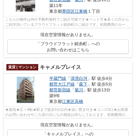
築11年
東京都
墨田区
江東橋
１丁目
こちらの物件は仲介手数料無料でご紹介可能です★ペット可★多くの方から
ご好評頂いているプラウドフラット錦糸町のご紹介です。初期費用のカード
決済で、入居時の負担が減ります。お部...
現在空室情報がありません。
「プラウドフラット錦糸町」への
お問い合わせはこちら
キャメルプレイス
賃貸 | マンション
半蔵門線
「
清澄白河
」駅 徒歩4分
都営大江戸線
「
森下
」駅 徒歩5分
都営新宿線
「
菊川
」駅 徒歩13分
築9年
東京都
江東区
高橋
★築浅★広々9帖★駅まで徒歩5分以内★追い焚き付き★コンロ3口★お部屋
のお問い合わせやご入居の日にちの相談お待ちしております。初期費用のカ
ード決済で、入居時の負担が減ります。生活す...
現在空室情報がありません。
「キャメルプレイス」への