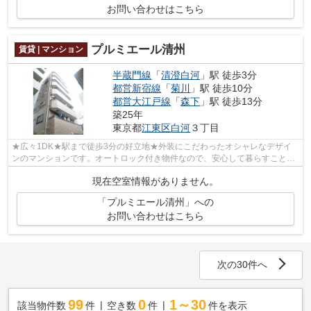
お問い合わせはこちら
プルミエール清州
賃貸 | マンション
半蔵門線
「
清澄白河
」駅 徒歩3分
都営新宿線
「
菊川
」駅 徒歩10分
都営大江戸線
「
森下
」駅 徒歩13分
築25年
東京都
江東区
白河
３丁目
★広々1DK★駅まで徒歩3分の好立地★外装にこだわったオシャレなデザイ
ンのマンションです。オートロック付き物件なので、安心して暮らすことが
できます。住まい探しをするなら、ぜひ当社...
現在空室情報がありません。
「プルミエール清州」への
お問い合わせはこちら
次の30件へ
99
0
1～30
該当物件数
件
空き数
件
件を表示