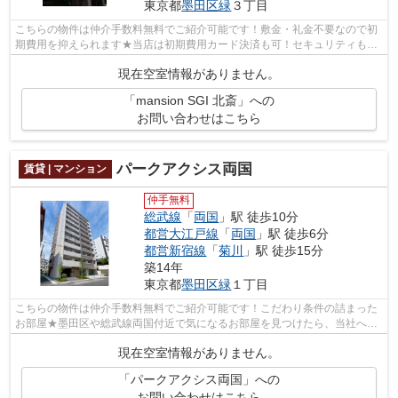
東京都
墨田区
緑
３丁目
こちらの物件は仲介手数料無料でご紹介可能です！敷金・礼金不要なので初
期費用を抑えられます★当店は初期費用カード決済も可！セキュリティもし
っかりしているので、安心して暮らすこ...
現在空室情報がありません。
「mansion SGI 北斎」への
お問い合わせはこちら
パークアクシス両国
賃貸 | マンション
仲手無料
総武線
「
両国
」駅 徒歩10分
都営大江戸線
「
両国
」駅 徒歩6分
都営新宿線
「
菊川
」駅 徒歩15分
築14年
東京都
墨田区
緑
１丁目
こちらの物件は仲介手数料無料でご紹介可能です！こだわり条件の詰まった
お部屋★墨田区や総武線両国付近で気になるお部屋を見つけたら、当社へお
気軽にお問い合せください。素敵なお部...
現在空室情報がありません。
「パークアクシス両国」への
お問い合わせはこちら