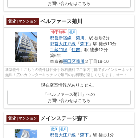
お問い合わせはこちら
ベルファース菊川
賃貸 | マンション
仲手無料
礼0
都営新宿線
「
菊川
」駅 徒歩2分
都営大江戸線
「
森下
」駅 徒歩10分
半蔵門線
「
住吉
」駅 徒歩12分
築6年
東京都
墨田区
菊川
２丁目18-10
新築物件！こちらの物件は仲介手数料無料でご案内可能です♪インターネット
無料！広いカウンターキッチンで毎日のお料理が楽しくなります。オートロ
ック・宅配BOX完備なので非常に便利...
現在空室情報がありません。
「ベルファース菊川」への
お問い合わせはこちら
メインステージ森下
賃貸 | マンション
敷0
礼0
都営大江戸線
「
森下
」駅 徒歩1分