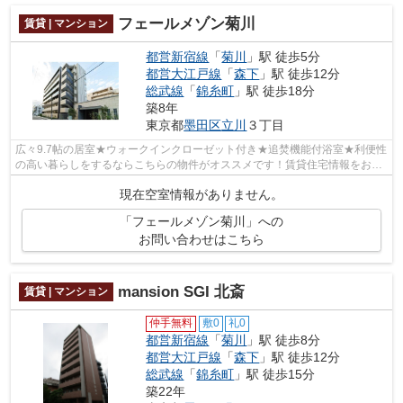
フェールメゾン菊川
賃貸 | マンション
都営新宿線
「
菊川
」駅 徒歩5分
都営大江戸線
「
森下
」駅 徒歩12分
総武線
「
錦糸町
」駅 徒歩18分
築8年
東京都
墨田区
立川
３丁目
広々9.7帖の居室★ウォークインクローゼット付き★追焚機能付浴室★利便性
の高い暮らしをするならこちらの物件がオススメです！賃貸住宅情報をお探
しの際には、ぜひお気軽に当社までご連...
現在空室情報がありません。
「フェールメゾン菊川」への
お問い合わせはこちら
mansion SGI 北斎
賃貸 | マンション
仲手無料
敷0
礼0
都営新宿線
「
菊川
」駅 徒歩8分
都営大江戸線
「
森下
」駅 徒歩12分
総武線
「
錦糸町
」駅 徒歩15分
築22年