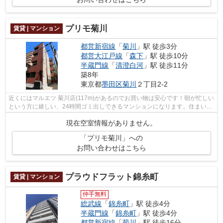
プリモ菊川
賃貸 | マンション
都営新宿線
「
菊川
」駅 徒歩3分
都営大江戸線
「
森下
」駅 徒歩10分
半蔵門線
「
清澄白河
」駅 徒歩11分
築8年
東京都
墨田区
菊川
２丁目2-2
近くにはマルエツ 菊川店(117m)があるのでお買い物は安心です！朝が忙しい
という方に嬉しい、24時間ゴミ出しできるマンションになります。住まいを
求める上で、交通アクセスを重視する...
現在空室情報がありません。
「プリモ菊川」への
お問い合わせはこちら
プラウドフラット錦糸町
賃貸 | マンション
仲手無料
総武線
「
錦糸町
」駅 徒歩4分
半蔵門線
「
錦糸町
」駅 徒歩4分
都営新宿線
「
菊川
」駅 徒歩16分