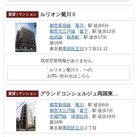
ルリオン菊川Ⅱ
賃貸 | マンション
都営新宿線
「
菊川
」駅 徒歩5分
都営大江戸線
「
森下
」駅 徒歩12分
総武線
「
錦糸町
」駅 徒歩17分
築16年
東京都
墨田区
立川
３丁目11-11
現在空室情報がありません。
「ルリオン菊川Ⅱ」への
お問い合わせはこちら
グランドコンシェルジュ両国東アジールコート
賃貸 | マンション
都営新宿線
「
菊川
」駅 徒歩6分
都営大江戸線
「
森下
」駅 徒歩7分
半蔵門線
「
清澄白河
」駅 徒歩18分
築18年
東京都
墨田区
立川
２丁目