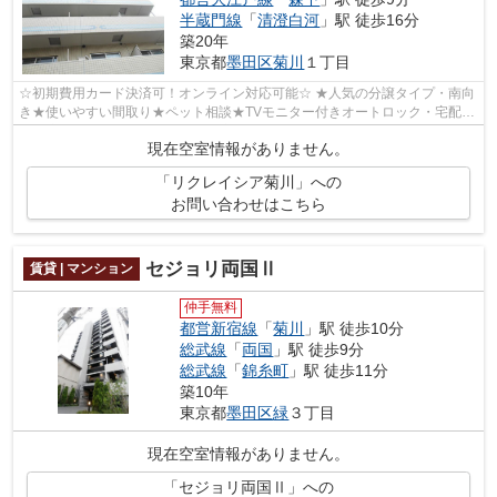
半蔵門線
「
清澄白河
」駅 徒歩16分
築20年
東京都
墨田区
菊川
１丁目
☆初期費用カード決済可！オンライン対応可能☆ ★人気の分譲タイプ・南向
き★使いやすい間取り★ペット相談★TVモニター付きオートロック・宅配
BOX完備★照明付き★温水洗浄便座★駐輪場★バイ...
現在空室情報がありません。
「リクレイシア菊川」への
お問い合わせはこちら
セジョリ両国Ⅱ
賃貸 | マンション
仲手無料
都営新宿線
「
菊川
」駅 徒歩10分
総武線
「
両国
」駅 徒歩9分
総武線
「
錦糸町
」駅 徒歩11分
築10年
東京都
墨田区
緑
３丁目
現在空室情報がありません。
「セジョリ両国Ⅱ」への