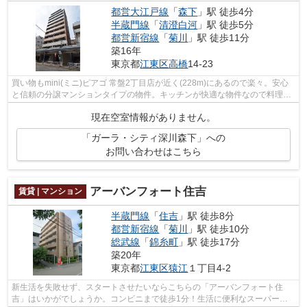
都営大江戸線
「
森下
」駅 徒歩4分
半蔵門線
「
清澄白河
」駅 徒歩5分
都営新宿線
「
菊川
」駅 徒歩11分
築16年
東京都
江東区
高橋
14-23
買い物もmini(ミニ)ピアゴ 常盤2丁目店が近く(228m)にあるので楽々。安心
と信頼の分譲マンションタイプの物件。キッチンが快適な物件なので料理好
きな方にオススメです。TVインターホ...
現在空室情報がありません。
「ガーラ・シティ深川森下」への
お問い合わせはこちら
アーバンフォート住吉
賃貸 | マンション
半蔵門線
「
住吉
」駅 徒歩8分
都営新宿線
「
菊川
」駅 徒歩10分
総武線
「
錦糸町
」駅 徒歩17分
築20年
東京都
江東区
猿江
１丁目4-2
新生活を失敗せず、スタートさせたいならこちらの「アーバンフォート住
吉」はいかがでしょうか。コンビニまで徒歩1分！生活に便利なスーパーも