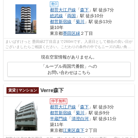
敷0
都営大江戸線
「
森下
」駅 徒歩7分
総武線
「
両国
」駅 徒歩10分
都営新宿線
「
菊川
」駅 徒歩13分
築10年
東京都
墨田区
緑
２丁目
まいばすけっと 墨田緑2丁目店まで260mです。入居日として都合の良い日が
ございましたらご相談ください。こだわりの条件の中でもニーズの高い角部
屋になります。楽しく気軽にお料理が...
現在空室情報がありません。
「ルーブル両国弐番館」への
お問い合わせはこちら
Verre森下
賃貸 | マンション
仲手無料
都営大江戸線
「
森下
」駅 徒歩3分
都営新宿線
「
菊川
」駅 徒歩9分
半蔵門線
「
清澄白河
」駅 徒歩11分
築11年
東京都
江東区
森下
２丁目