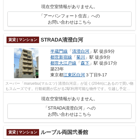
徒歩圏内に複数あります♪充実した毎日を...
現在空室情報がありません。
「アーバンフォート住吉」への
お問い合わせはこちら
STRADA清澄白河
賃貸 | マンション
半蔵門線
「
清澄白河
」駅 徒歩9分
都営新宿線
「
菊川
」駅 徒歩9分
都営大江戸線
「
森下
」駅 徒歩17分
築23年
東京都
江東区
白河
３丁目9-17
スーパー「maruetsu(マルエツ) 清澄白河店」が近く(204m)にあるので買い物
もスムーズです。行動範囲が広がる2駅利用可能な物件です。引越し予定が
近い方には現在空室のこちらのお部屋...
現在空室情報がありません。
「STRADA清澄白河」への
お問い合わせはこちら
ルーブル両国弐番館
賃貸 | マンション