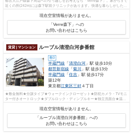
都営大江戸線森下周辺への引っ越しをお考えなら「Verre森下」。家からすぐ
近くの所(242m)には森下駅前クリニックがあります。快適な暮らしがしたい
とお考えの方に、ぜひご紹介したい街...
現在空室情報がありません。
「Verre森下」への
お問い合わせはこちら
ルーブル清澄白河参番館
賃貸 | マンション
敷0
半蔵門線
「
清澄白河
」駅 徒歩10分
都営新宿線
「
菊川
」駅 徒歩13分
半蔵門線
「
住吉
」駅 徒歩17分
築12年
東京都
江東区
三好
４丁目
★敷金無料★分譲タイプ★ウォークインクローゼット★防犯カメラ・TVモニ
ター付きオートロック★ダブルロック・ディンプルキー★独立洗面台★温水
洗浄便座★24時間ゴミ出し可能★
現在空室情報がありません。
「ルーブル清澄白河参番館」への
お問い合わせはこちら