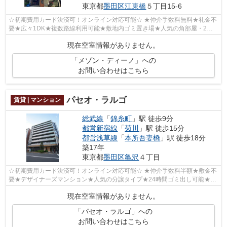
東京都
墨田区
江東橋
５丁目15-6
☆初期費用カード決済可！オンライン対応可能☆ ★仲介手数料無料★礼金不
要★広々1DK★複数路線利用可能★敷地内ゴミ置き場★人気の角部屋・2面
採光★TVモニター付きオートロック・宅配BOX完備...
現在空室情報がありません。
「メゾン・ディーノ」への
お問い合わせはこちら
パセオ・ラルゴ
賃貸 | マンション
総武線
「
錦糸町
」駅 徒歩9分
都営新宿線
「
菊川
」駅 徒歩15分
都営浅草線
「
本所吾妻橋
」駅 徒歩18分
築17年
東京都
墨田区
亀沢
４丁目
☆初期費用カード決済可！オンライン対応可能☆ ★仲介手数料半額★敷金不
要★デザイナーズマンション★人気の分譲タイプ★24時間ゴミ出し可能★駐
輪場★バイク置き場★TVモニター付きオートロッ...
現在空室情報がありません。
「パセオ・ラルゴ」への
お問い合わせはこちら