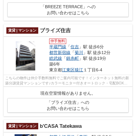
「BREEZE TERRACE」への
お問い合わせはこちら
ブライズ住吉
賃貸 | マンション
仲手無料
半蔵門線
「
住吉
」駅 徒歩6分
都営新宿線
「
菊川
」駅 徒歩12分
総武線
「
錦糸町
」駅 徒歩19分
築6年
東京都
江東区
猿江
１丁目6-4
こちらの物件は仲介手数料無料でご案内可能です！インターネット無料の新
築分譲賃貸マンションです♪カラーモニター付きオートロック・宅配BOX完
備、温水洗浄便座・独立洗面台・追い炊...
現在空室情報がありません。
「ブライズ住吉」への
お問い合わせはこちら
b'CASA Tatekawa
賃貸 | マンション