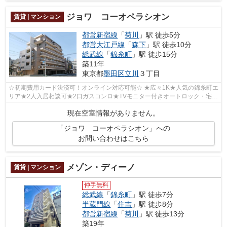
ジョワ コーオペラシオン
賃貸 | マンション
都営新宿線
「
菊川
」駅 徒歩5分
都営大江戸線
「
森下
」駅 徒歩10分
総武線
「
錦糸町
」駅 徒歩15分
築11年
東京都
墨田区
立川
３丁目
☆初期費用カード決済可！オンライン対応可能☆ ★広々1K★人気の錦糸町エ
リア★2人入居相談可★2口ガスコンロ★TVモニター付きオートロック・宅配
BOX完備★防犯カメラ設置済み★独立洗面台★温...
現在空室情報がありません。
「ジョワ コーオペラシオン」への
お問い合わせはこちら
メゾン・ディーノ
賃貸 | マンション
仲手無料
総武線
「
錦糸町
」駅 徒歩7分
半蔵門線
「
住吉
」駅 徒歩8分
都営新宿線
「
菊川
」駅 徒歩13分
築19年