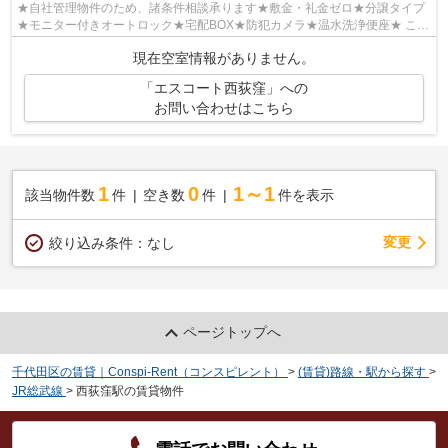
★自社管理物件のため、諸条件相談承ります★敷金・礼金ゼロ★分譲タイプ
★モニター付きオートロック★宅配BOX★防犯カメラ★温水洗浄便座★ こだ
わりで選びたい方におすすめ。杉並区エリアで...
現在空室情報がありません。
「エスコート西荻窪」への
お問い合わせはこちら
1
0
1～1
該当物件数
件
空き数
件
件を表示
変更
絞り込み条件：
なし
ページトップへ
千代田区の賃貸｜Conspi-Rent（コンスピレント）
>
(賃貸)路線・駅から探す
>
JR総武線
>
西荻窪駅の賃貸物件