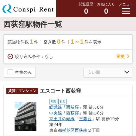
閲覧履歴
お気に入り
メニュー
0
0
西荻窪駅物件一覧
1
0
1～1
該当物件数
件
空き数
件
件を表示
変更
絞り込み条件：
なし
空室のみ
エスコート西荻窪
賃貸 | マンション
敷0
礼0
総武線
「
西荻窪
」駅 徒歩8分
中央線
「
西荻窪
」駅 徒歩8分
京王井の頭線
「
三鷹台
」駅 徒歩19分
築24年
東京都
杉並区
西荻南
２丁目