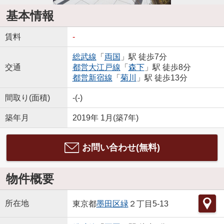
基本情報
賃料
-
総武線
「
両国
」駅 徒歩7分
交通
都営大江戸線
「
森下
」駅 徒歩8分
都営新宿線
「
菊川
」駅 徒歩13分
間取り(面積)
-(-)
築年月
2019年 1月(築7年)
お問い合わせ(無料)
物件概要
所在地
東京都
墨田区
緑
２丁目5-13