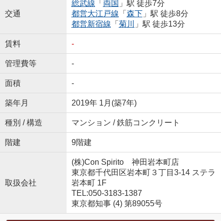
総武線
「
両国
」駅 徒歩7分
交通
都営大江戸線
「
森下
」駅 徒歩8分
都営新宿線
「
菊川
」駅 徒歩13分
賃料
-
管理費等
-
面積
-
築年月
2019年 1月(築7年)
種別 / 構造
マンション / 鉄筋コンクリート
階建
9階建
(株)Con Spirito 神田岩本町店
東京都千代田区岩本町３丁目3-14 ステラ
取扱会社
岩本町 1F
TEL:050-3183-1387
東京都知事 (4) 第89055号