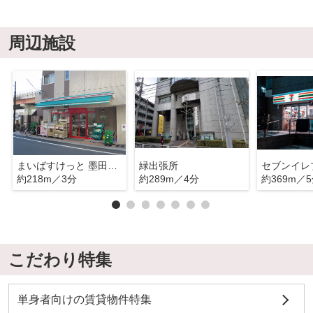
周辺施設
まいばすけっと 墨田緑2丁目店
緑出張所
約218m／3分
約289m／4分
約369m／
こだわり特集
単身者向けの賃貸物件特集