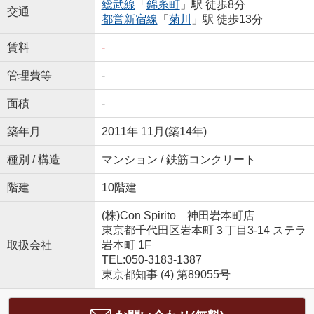
総武線
「
錦糸町
」駅 徒歩8分
交通
都営新宿線
「
菊川
」駅 徒歩13分
賃料
-
管理費等
-
面積
-
築年月
2011年 11月(築14年)
種別 / 構造
マンション / 鉄筋コンクリート
階建
10階建
(株)Con Spirito 神田岩本町店
東京都千代田区岩本町３丁目3-14 ステラ
取扱会社
岩本町 1F
TEL:050-3183-1387
東京都知事 (4) 第89055号