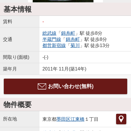
基本情報
賃料
-
総武線
「
錦糸町
」駅 徒歩8分
交通
半蔵門線
「
錦糸町
」駅 徒歩8分
都営新宿線
「
菊川
」駅 徒歩13分
間取り(面積)
-(-)
築年月
2011年 11月(築14年)
お問い合わせ(無料)
物件概要
所在地
東京都
墨田区
江東橋
１丁目