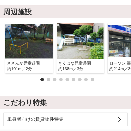
周辺施設
さざんか児童遊園
きくはな児童遊園
約101m／2分
約168m／3分
約214m／
こだわり特集
単身者向けの賃貸物件特集