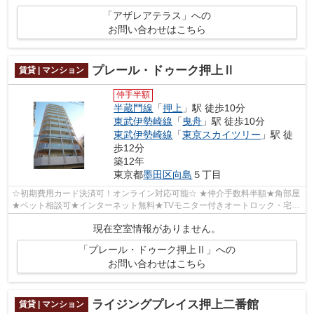
「アザレアテラス」への
お問い合わせはこちら
プレール・ドゥーク押上Ⅱ
賃貸 | マンション
仲手半額
半蔵門線
「
押上
」駅 徒歩10分
東武伊勢崎線
「
曳舟
」駅 徒歩10分
東武伊勢崎線
「
東京スカイツリー
」駅 徒
歩12分
築12年
東京都
墨田区
向島
５丁目
☆初期費用カード決済可！オンライン対応可能☆ ★仲介手数料半額★角部屋
★ペット相談可★インターネット無料★TVモニター付きオートロック・宅配
BOX完備★防犯カメラ設置・セキュリティシス...
現在空室情報がありません。
「プレール・ドゥーク押上Ⅱ」への
お問い合わせはこちら
ライジングプレイス押上二番館
賃貸 | マンション