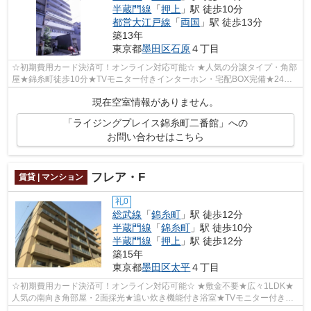
半蔵門線
「
押上
」駅 徒歩10分
都営大江戸線
「
両国
」駅 徒歩13分
築13年
東京都
墨田区
石原
４丁目
☆初期費用カード決済可！オンライン対応可能☆ ★人気の分譲タイプ・角部
屋★錦糸町徒歩10分★TVモニター付きインターホン・宅配BOX完備★24時
間ゴミ出し可能★独立洗面台★温水洗浄便座★
現在空室情報がありません。
「ライジングプレイス錦糸町二番館」への
お問い合わせはこちら
フレア・F
賃貸 | マンション
礼0
総武線
「
錦糸町
」駅 徒歩12分
半蔵門線
「
錦糸町
」駅 徒歩10分
半蔵門線
「
押上
」駅 徒歩12分
築15年
東京都
墨田区
太平
４丁目
☆初期費用カード決済可！オンライン対応可能☆ ★敷金不要★広々1LDK★
人気の南向き角部屋・2面採光★追い炊き機能付き浴室★TVモニター付きイ
ンターホン・宅配BOX完備★防犯カメラ設置済み★...