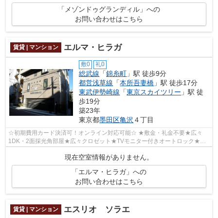
「メゾンドゥグランディル」への
お問い合わせはこちら
エルマ・ヒラガ
賃貸 | マンション
敷0
礼0
総武線
「
錦糸町
」駅 徒歩9分
都営浅草線
「
本所吾妻橋
」駅 徒歩17分
東武伊勢崎線
「
東京スカイツリー
」駅 徒
歩19分
築23年
東京都
墨田区
亀沢
４丁目
☆初期費用カード決済可！オンライン対応可能☆ ★敷金・礼金不要★広々
1DK・2面採光角部屋★広々クロゼット★TVモニター付きオートロック★バ
ス・トイレ別★独立洗面台★
現在空室情報がありません。
「エルマ・ヒラガ」への
お問い合わせはこちら
エスリオ ソラエ
賃貸 | マンション