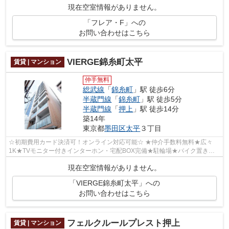
現在空室情報がありません。
「フレア・F」への
お問い合わせはこちら
VIERGE錦糸町太平
賃貸 | マンション
仲手無料
総武線
「
錦糸町
」駅 徒歩6分
半蔵門線
「
錦糸町
」駅 徒歩5分
半蔵門線
「
押上
」駅 徒歩14分
築14年
東京都
墨田区
太平
３丁目
☆初期費用カード決済可！オンライン対応可能☆ ★仲介手数料無料★広々
1K★TVモニター付きインターホン・宅配BOX完備★駐輪場★バイク置き場
★独立洗面台★温水洗浄便座★
現在空室情報がありません。
「VIERGE錦糸町太平」への
お問い合わせはこちら
フェルクルールプレスト押上
賃貸 | マンション