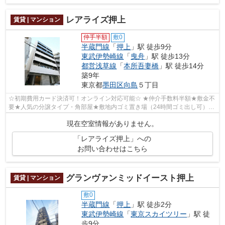
レアライズ押上
賃貸 | マンション
仲手半額
敷0
半蔵門線
「
押上
」駅 徒歩9分
東武伊勢崎線
「
曳舟
」駅 徒歩13分
都営浅草線
「
本所吾妻橋
」駅 徒歩14分
築9年
東京都
墨田区
向島
５丁目
☆初期費用カード決済可！オンライン対応可能☆ ★仲介手数料半額★敷金不
要★人気の分譲タイプ・角部屋★敷地内ゴミ置き場（24時間ゴミ出し可）★
駐輪場★TVモニター付きオートロック・宅配BO...
現在空室情報がありません。
「レアライズ押上」への
お問い合わせはこちら
グランヴァンミッドイースト押上
賃貸 | マンション
敷0
半蔵門線
「
押上
」駅 徒歩2分
東武伊勢崎線
「
東京スカイツリー
」駅 徒
歩9分