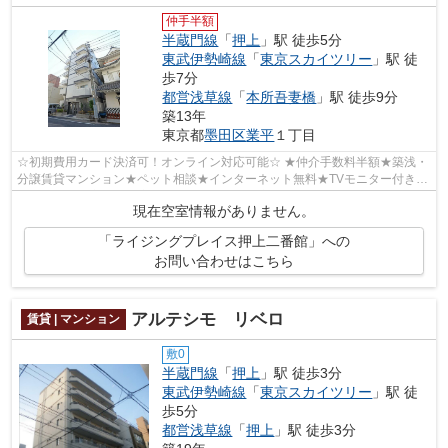
仲手半額
半蔵門線
「
押上
」駅 徒歩5分
東武伊勢崎線
「
東京スカイツリー
」駅 徒
歩7分
都営浅草線
「
本所吾妻橋
」駅 徒歩9分
築13年
東京都
墨田区
業平
１丁目
☆初期費用カード決済可！オンライン対応可能☆ ★仲介手数料半額★築浅・
分譲賃貸マンション★ペット相談★インターネット無料★TVモニター付きオ
ートロック・宅配BOX完備★防犯カメラ★独立洗...
現在空室情報がありません。
「ライジングプレイス押上二番館」への
お問い合わせはこちら
アルテシモ リベロ
賃貸 | マンション
敷0
半蔵門線
「
押上
」駅 徒歩3分
東武伊勢崎線
「
東京スカイツリー
」駅 徒
歩5分
都営浅草線
「
押上
」駅 徒歩3分