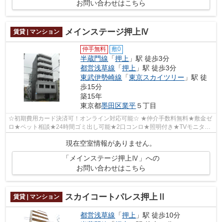
お問い合わせはこちら
メインステージ押上Ⅳ
賃貸 | マンション
仲手無料
敷0
半蔵門線
「
押上
」駅 徒歩3分
都営浅草線
「
押上
」駅 徒歩3分
東武伊勢崎線
「
東京スカイツリー
」駅 徒
歩15分
築15年
東京都
墨田区
業平
５丁目
☆初期費用カード決済可！オンライン対応可能☆ ★仲介手数料無料★敷金ゼ
ロ★ペット相談★24時間ゴミ出し可能★2口コンロ★照明付き★TVモニター
付きオートロック・宅配BOX完備★防犯カメラ設置...
現在空室情報がありません。
「メインステージ押上Ⅳ」への
お問い合わせはこちら
スカイコートパレス押上Ⅱ
賃貸 | マンション
都営浅草線
「
押上
」駅 徒歩10分