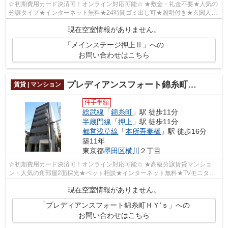
☆初期費用カード決済可！オンライン対応可能☆ ★敷金・礼金不要★人気の
分譲タイプ★インターネット無料★24時間ゴミ出し可★照明付き★玄関人感
照明センサー★TVモニター付きオートロック・...
現在空室情報がありません。
「メインステージ押上Ⅱ」への
お問い合わせはこちら
プレディアンスフォート錦糸町ＨＹ’ｓ
賃貸 | マンション
仲手半額
総武線
「
錦糸町
」駅 徒歩11分
半蔵門線
「
押上
」駅 徒歩11分
都営浅草線
「
本所吾妻橋
」駅 徒歩16分
築11年
東京都
墨田区
横川
２丁目
☆初期費用カード決済可！オンライン対応可能☆ ★高級分譲賃貸マンショ
ン・人気の角部屋2面採光★ペット相談★インターネット無料★TVモニター
付きインターホン・宅配BOX完備★防犯カメラ設...
現在空室情報がありません。
「プレディアンスフォート錦糸町ＨＹ’ｓ」への
お問い合わせはこちら