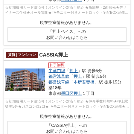
☆初期費用カード決済可！オンライン対応可能☆ ★角部屋・2面採光★デザ
イナーズ仕様★オール電化★TVモニター付きオートロック・宅配BOX完備
★IHコンロ★独立洗面台★温水洗浄便座★駐輪場（空...
現在空室情報がありません。
「押上ベイス」への
お問い合わせはこちら
CASSIA押上
賃貸 | マンション
仲手無料
半蔵門線
「
押上
」駅 徒歩5分
都営浅草線
「
押上
」駅 徒歩5分
都営浅草線
「
本所吾妻橋
」駅 徒歩15分
築18年
東京都
墨田区
押上
１丁目
☆初期費用カード決済可！オンライン対応可能☆ ★仲介手数料無料★押上駅
徒歩5分★ガスコンロ2口★TVモニター付きオートロック・宅配BOX完備★防
犯カメラ設置済み★防犯性の高いダブルロック...
現在空室情報がありません。
「CASSIA押上」への
お問い合わせはこちら