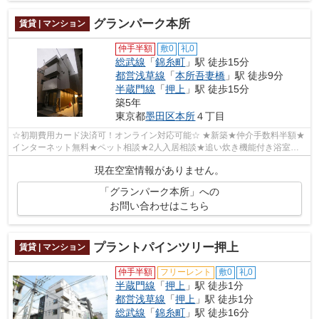
グランパーク本所
賃貸 | マンション
仲手半額
敷0
礼0
総武線
「
錦糸町
」駅 徒歩15分
都営浅草線
「
本所吾妻橋
」駅 徒歩9分
半蔵門線
「
押上
」駅 徒歩15分
築5年
東京都
墨田区
本所
４丁目
☆初期費用カード決済可！オンライン対応可能☆ ★新築★仲介手数料半額★
インターネット無料★ペット相談★2人入居相談★追い炊き機能付き浴室
★TVモニター付きオートロック・宅配BOX完備★防犯...
現在空室情報がありません。
「グランパーク本所」への
お問い合わせはこちら
プラントパインツリー押上
賃貸 | マンション
仲手半額
フリーレント
敷0
礼0
半蔵門線
「
押上
」駅 徒歩1分
都営浅草線
「
押上
」駅 徒歩1分
総武線
「
錦糸町
」駅 徒歩16分