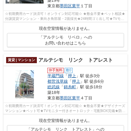
築19年
東京都
墨田区
業平
１丁目
☆初期費用カード決済可！オンライン対応可能☆ ★敷金不要★ペット相談★
分譲賃貸マンション・東向き角部屋・2面採光★24時間ゴミ出し可★TVモニ
ター付きオートロック・宅配BOX完備★防犯カメ...
現在空室情報がありません。
「アルテシモ リベロ」への
お問い合わせはこちら
アルテシモ リンク トアレスト
賃貸 | マンション
仲手無料
敷0
半蔵門線
「
押上
」駅 徒歩3分
都営浅草線
「
押上
」駅 徒歩6分
総武線
「
錦糸町
」駅 徒歩18分
築18年
東京都
墨田区
業平
４丁目
☆初期費用カード決済可！オンライン対応可能☆ ★敷金不要★デザイナーズ
マンション★ペット可★TVモニター付きオートロック・宅配BOX完備★防犯
性の高いダブルロック・ディンプルキー採用★...
現在空室情報がありません。
「アルテシモ リンク トアレスト」への