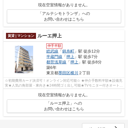
ヶ月）★インターネット無料★TVモニター付き...
現在空室情報がありません。
「アルテシモトランザ」への
お問い合わせはこちら
ルーエ押上
賃貸 | マンション
仲手半額
総武線
「
錦糸町
」駅 徒歩12分
半蔵門線
「
押上
」駅 徒歩7分
都営浅草線
「
押上
」駅 徒歩8分
築6年
東京都
墨田区
横川
２丁目
☆初期費用カード決済可！オンライン対応可能☆ ★仲介手数料半額★設備充
実★人気の角部屋・東向き★24時間ゴミ出し可能★TVモニター付きオートロ
ック・宅配BOX完備★防犯カメラ設置済み★巡回...
現在空室情報がありません。
「ルーエ押上」への
お問い合わせはこちら