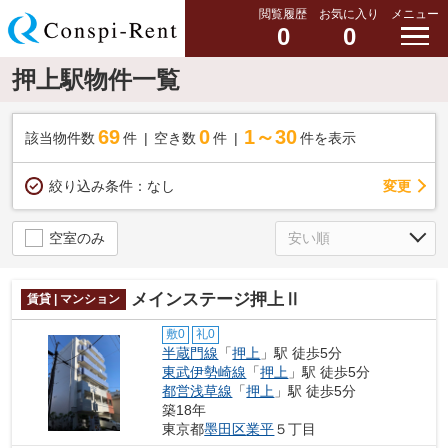
閲覧履歴
お気に入り
メニュー
0
0
押上駅物件一覧
69
0
1～30
該当物件数
件
空き数
件
件を表示
変更
絞り込み条件：
なし
空室のみ
メインステージ押上Ⅱ
賃貸 | マンション
敷0
礼0
半蔵門線
「
押上
」駅 徒歩5分
東武伊勢崎線
「
押上
」駅 徒歩5分
都営浅草線
「
押上
」駅 徒歩5分
築18年
東京都
墨田区
業平
５丁目