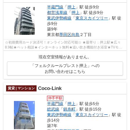
半蔵門線
「
押上
」駅 徒歩9分
都営浅草線
「
押上
」駅 徒歩9分
東武伊勢崎線
「
東京スカイツリー
」駅 徒
歩9分
築9年
東京都
墨田区
向島
２丁目
☆初期費用カード決済可！オンライン対応可能☆ ★最寄り：押上駅★広々
8.9帖★ペット相談★インターネット無料★追い炊き機能付き浴室★TVモニ
ター付きオートロック・宅配BOX完備★防犯カメラ...
現在空室情報がありません。
「フェルクルールプレスト押上」への
お問い合わせはこちら
Coco-Link
賃貸 | マンション
仲手半額
半蔵門線
「
押上
」駅 徒歩5分
総武線
「
錦糸町
」駅 徒歩15分
東武伊勢崎線
「
東京スカイツリー
」駅 徒
歩14分
築7年