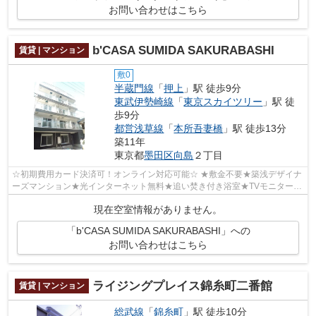
お問い合わせはこちら
b'CASA SUMIDA SAKURABASHI
賃貸 | マンション
敷0
半蔵門線
「
押上
」駅 徒歩9分
東武伊勢崎線
「
東京スカイツリー
」駅 徒
歩9分
都営浅草線
「
本所吾妻橋
」駅 徒歩13分
築11年
東京都
墨田区
向島
２丁目
☆初期費用カード決済可！オンライン対応可能☆ ★敷金不要★築浅デザイナ
ーズマンション★光インターネット無料★追い焚き付き浴室★TVモニター付
きオートロック・宅配BOX完備★カードキー採...
現在空室情報がありません。
「b'CASA SUMIDA SAKURABASHI」への
お問い合わせはこちら
ライジングプレイス錦糸町二番館
賃貸 | マンション
総武線
「
錦糸町
」駅 徒歩10分