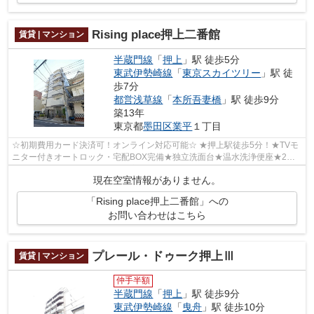
Rising place押上二番館
賃貸 | マンション
半蔵門線
「
押上
」駅 徒歩5分
東武伊勢崎線
「
東京スカイツリー
」駅 徒
歩7分
都営浅草線
「
本所吾妻橋
」駅 徒歩9分
築13年
東京都
墨田区
業平
１丁目
☆初期費用カード決済可！オンライン対応可能☆ ★押上駅徒歩5分！★TVモ
ニター付きオートロック・宅配BOX完備★独立洗面台★温水洗浄便座★2口
ガスコンロシステムキッチン★室内物干し可能★駐...
現在空室情報がありません。
「Rising place押上二番館」への
お問い合わせはこちら
プレール・ドゥーク押上Ⅲ
賃貸 | マンション
仲手半額
半蔵門線
「
押上
」駅 徒歩9分
東武伊勢崎線
「
曳舟
」駅 徒歩10分