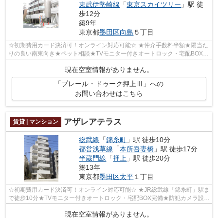
東武伊勢崎線
「
東京スカイツリー
」駅 徒
歩12分
築9年
東京都
墨田区
向島
５丁目
☆初期費用カード決済可！オンライン対応可能☆ ★仲介手数料半額★陽当た
りの良い南東向き★ペット相談★TVモニター付きオートロック・宅配BOX完
備★セキュリティシステム導入済み★独立洗面...
現在空室情報がありません。
「プレール・ドゥーク押上Ⅲ」への
お問い合わせはこちら
アザレアテラス
賃貸 | マンション
総武線
「
錦糸町
」駅 徒歩10分
都営浅草線
「
本所吾妻橋
」駅 徒歩17分
半蔵門線
「
押上
」駅 徒歩20分
築13年
東京都
墨田区
太平
１丁目
☆初期費用カード決済可！オンライン対応可能☆ ★JR総武線「錦糸町」駅ま
で徒歩10分★TVモニター付きオートロック・宅配BOX完備★防犯カメラ設置
済み★室内洗濯機置き場★独立洗面台★温水洗...
現在空室情報がありません。