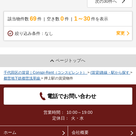
次の30件へ
69
0
1～30
該当物件数
件
空き数
件
件を表示
変更
絞り込み条件：
なし
ページトップへ
千代田区の賃貸｜Conspi-Rent（コンスピレント）
>
(賃貸)路線・駅から探す
>
都営地下鉄都営浅草線
>
押上駅の賃貸物件
電話でお問い合わせ
営業時間：
10:00～19:00
定休日：
火・水
ホーム
会社概要