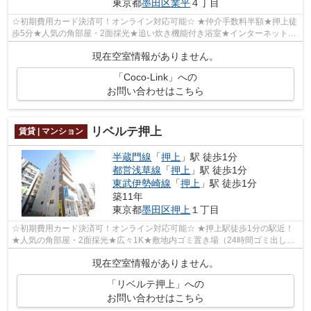
東京都
墨田区
業平
４丁目
☆初期費用カード決済可！オンライン対応可能☆ ★仲介手数料半額★押上徒
歩5分★人気の角部屋・2面採光★追い炊き機能付き浴室★インターネット無
料★TVモニター付きオートロック・宅配BOX完...
現在空室情報がありません。
「Coco-Link」への
お問い合わせはこちら
リベルテ押上
賃貸 | マンション
半蔵門線
「
押上
」駅 徒歩1分
都営浅草線
「
押上
」駅 徒歩1分
東武伊勢崎線
「
押上
」駅 徒歩1分
築11年
東京都
墨田区
押上
１丁目
☆初期費用カード決済可！オンライン対応可能☆ ★押上駅徒歩1分の駅近！
★人気の角部屋・2面採光★広々1K★敷地内ゴミ置き場（24時間ゴミ出し
可）★TVモニター付きオートロック・宅配BOX完備...
現在空室情報がありません。
「リベルテ押上」への
お問い合わせはこちら