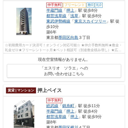
仲手無料
フリーレント
敷0
礼0
半蔵門線
「
押上
」駅 徒歩8分
都営浅草線
「
浅草
」駅 徒歩8分
東武伊勢崎線
「
東京スカイツリー
」駅 徒
歩10分
築6年
東京都
墨田区
向島
３丁目
☆初期費用カード決済可！オンライン対応可能☆ ★仲介手数料無料★敷金・
礼金ゼロ★フリーレント一ヶ月★ペット相談可（別途敷金積み増し）★広々
8.5帖★ウォークインクローゼット★インターネ...
現在空室情報がありません。
「エスリオ ソラエ」への
お問い合わせはこちら
押上ベイス
賃貸 | マンション
仲手無料
総武線
「
錦糸町
」駅 徒歩11分
半蔵門線
「
押上
」駅 徒歩4分
都営浅草線
「
押上
」駅 徒歩9分
築8年
東京都
墨田区
横川
４丁目