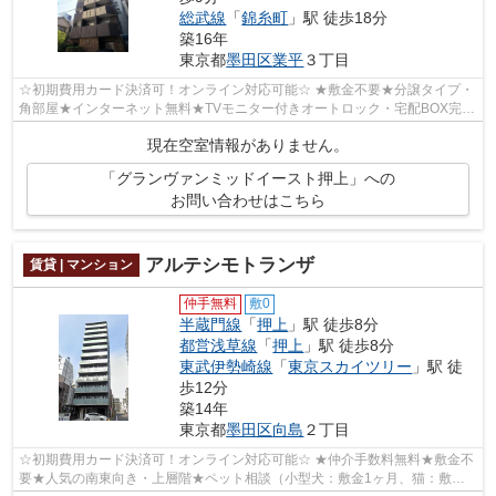
総武線
「
錦糸町
」駅 徒歩18分
築16年
東京都
墨田区
業平
３丁目
☆初期費用カード決済可！オンライン対応可能☆ ★敷金不要★分譲タイプ・
角部屋★インターネット無料★TVモニター付きオートロック・宅配BOX完備
★敷地内24時間ゴミ捨て可★防犯性の高いダブ...
現在空室情報がありません。
「グランヴァンミッドイースト押上」への
お問い合わせはこちら
アルテシモトランザ
賃貸 | マンション
仲手無料
敷0
半蔵門線
「
押上
」駅 徒歩8分
都営浅草線
「
押上
」駅 徒歩8分
東武伊勢崎線
「
東京スカイツリー
」駅 徒
歩12分
築14年
東京都
墨田区
向島
２丁目
☆初期費用カード決済可！オンライン対応可能☆ ★仲介手数料無料★敷金不
要★人気の南東向き・上層階★ペット相談（小型犬：敷金1ヶ月、猫：敷金2