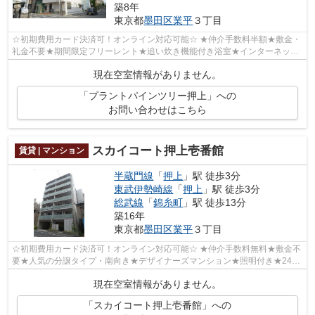
築8年
東京都
墨田区
業平
３丁目
☆初期費用カード決済可！オンライン対応可能☆ ★仲介手数料半額★敷金・
礼金不要★期間限定フリーレント★追い炊き機能付き浴室★インターネット
無料★シャッター雨戸★ゴミ置き場★TVモニター...
現在空室情報がありません。
「プラントパインツリー押上」への
お問い合わせはこちら
スカイコート押上壱番館
賃貸 | マンション
半蔵門線
「
押上
」駅 徒歩3分
東武伊勢崎線
「
押上
」駅 徒歩3分
総武線
「
錦糸町
」駅 徒歩13分
築16年
東京都
墨田区
業平
３丁目
☆初期費用カード決済可！オンライン対応可能☆ ★仲介手数料無料★敷金不
要★人気の分譲タイプ・南向き★デザイナーズマンション★照明付き★24時
間ゴミ出し可能★TVモニター付きインターホン...
現在空室情報がありません。
「スカイコート押上壱番館」への