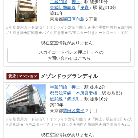
半蔵門線
「
押上
」駅 徒歩10分
東武伊勢崎線
「
曳舟
」駅 徒歩10分
築11年
東京都
墨田区
向島
５丁目
☆初期費用カード決済可！オンライン対応可能☆ ★仲介手数料無料★敷地内
ゴミ置き場★駐輪場★バイク置き場★TVモニター付きオートロック・宅配
BOX完備★独立洗面台★温水洗浄便座★
現在空室情報がありません。
「スカイコートパレス押上Ⅱ」への
お問い合わせはこちら
メゾンドゥグランディル
賃貸 | マンション
半蔵門線
「
押上
」駅 徒歩2分
都営浅草線
「
本所吾妻橋
」駅 徒歩8分
総武線
「
錦糸町
」駅 徒歩16分
築20年
東京都
墨田区
業平
２丁目
☆初期費用カード決済可！オンライン対応可能☆ ★「押上」駅徒歩2分★2人
入居相談★TVモニター付きオートロック★南向き角部屋★独立洗面台★2口
ガスコンロシステムキッチン★
現在空室情報がありません。