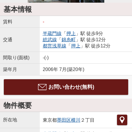
基本情報
賃料
-
半蔵門線
「
押上
」駅 徒歩9分
交通
総武線
「
錦糸町
」駅 徒歩12分
都営浅草線
「
押上
」駅 徒歩12分
間取り(面積)
-(-)
築年月
2006年 7月(築20年)
お問い合わせ(無料)
物件概要
所在地
東京都
墨田区
横川
２丁目