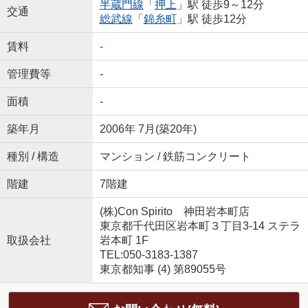
半蔵門線
「
押上
」駅 徒歩9～12分
交通
総武線
「
錦糸町
」駅 徒歩12分
賃料
-
管理費等
-
面積
-
築年月
2006年 7月(築20年)
種別 / 構造
マンション / 鉄筋コンクリート
階建
7階建
(株)Con Spirito 神田岩本町店
東京都千代田区岩本町３丁目3-14 ステラ
取扱会社
岩本町 1F
TEL:050-3183-1387
東京都知事 (4) 第89055号