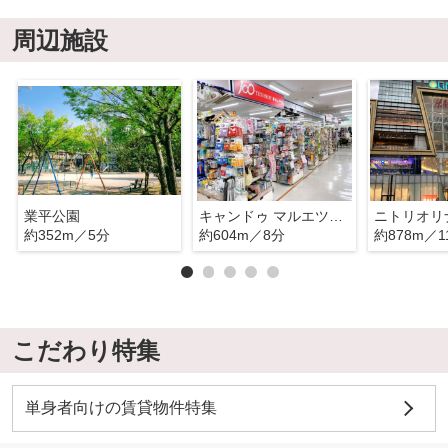
周辺施設
業平公園
キャンドゥ マルエツ錦糸町店
約352m／5分
約604m／8分
約878m／1
こだわり特集
単身者向けの賃貸物件特集