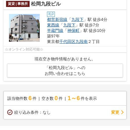
松岡九段ビル
賃貸 | 事務所
礼0
都営新宿線
「
九段下
」駅 徒歩4分
東西線
「
九段下
」駅 徒歩7分
半蔵門線
「
神保町
」駅 徒歩10分
築97年
東京都
千代田区
九段南
２丁目
☆オンライン対応可能☆
現在空き物件情報がありません。
「松岡九段ビル」への
お問い合わせはこちら
6
0
1～6
該当物件数
件
空き数
件
件を表示
変更
絞り込み条件：
なし