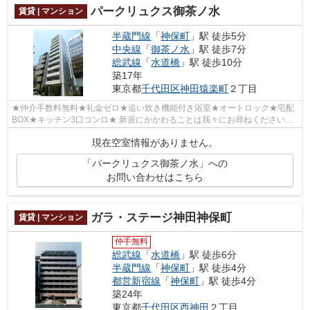
パークリュクス御茶ノ水
賃貸 | マンション
半蔵門線
「
神保町
」駅 徒歩5分
中央線
「
御茶ノ水
」駅 徒歩7分
総武線
「
水道橋
」駅 徒歩10分
築17年
東京都
千代田区
神田猿楽町
２丁目
★仲介手数料無料★礼金ゼロ★追い炊き機能付き浴室★オートロック★宅配
BOX★キッチン3口コンロ★ 新居にかかわることは我々にお尋ねください。
入居日などからお受けいたします。転勤、単身...
現在空室情報がありません。
「パークリュクス御茶ノ水」への
お問い合わせはこちら
ガラ・ステージ神田神保町
賃貸 | マンション
仲手無料
総武線
「
水道橋
」駅 徒歩6分
半蔵門線
「
神保町
」駅 徒歩4分
都営新宿線
「
神保町
」駅 徒歩4分
築24年
東京都
千代田区
西神田
２丁目