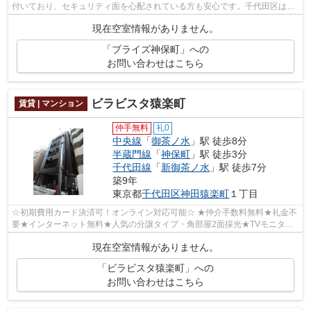
付いており、セキュリティ面を心配されている方も安心です。千代田区は住
環境が充実しており、利便性の高い暮...
現在空室情報がありません。
「ブライズ神保町」への
お問い合わせはこちら
ビラビスタ猿楽町
賃貸 | マンション
仲手無料
礼0
中央線
「
御茶ノ水
」駅 徒歩8分
半蔵門線
「
神保町
」駅 徒歩3分
千代田線
「
新御茶ノ水
」駅 徒歩7分
築9年
東京都
千代田区
神田猿楽町
１丁目
☆初期費用カード決済可！オンライン対応可能☆ ★仲介手数料無料★礼金不
要★インターネット無料★人気の分譲タイプ・角部屋2面採光★TVモニター
付きオートロック・宅配BOX完備★防犯カメラ設...
現在空室情報がありません。
「ビラビスタ猿楽町」への
お問い合わせはこちら