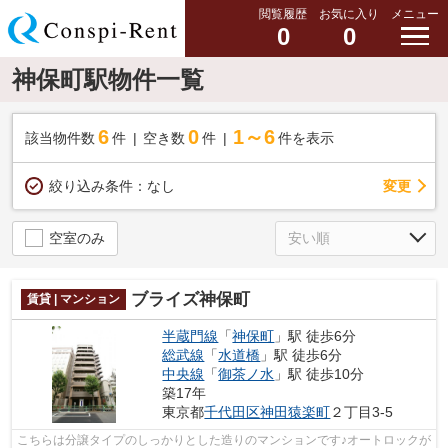
閲覧履歴
お気に入り
メニュー
0
0
神保町駅物件一覧
6
0
1～6
該当物件数
件
空き数
件
件を表示
変更
絞り込み条件：
なし
空室のみ
ブライズ神保町
賃貸 | マンション
半蔵門線
「
神保町
」駅 徒歩6分
総武線
「
水道橋
」駅 徒歩6分
中央線
「
御茶ノ水
」駅 徒歩10分
築17年
東京都
千代田区
神田猿楽町
２丁目3-5
こちらは分譲タイプのしっかりとした造りのマンションです♪オートロックが