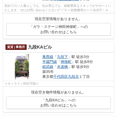
初めての一人暮らしでも、住み替えでも、経験豊富なスタッフがサポートい
たします。ぜひお問い合わせください(^▽^)/ ☆初期費用カード決済可！オン
ライン対応可能☆
現在空室情報がありません。
「ガラ・ステージ神田神保町」への
お問い合わせはこちら
九段KAビル
賃貸 | 事務所
東西線
「
九段下
」駅 徒歩3分
半蔵門線
「
神保町
」駅 徒歩8分
総武線
「
水道橋
」駅 徒歩9分
築35年
東京都
千代田区
九段北
１丁目
☆オンライン対応可能☆
現在空き物件情報がありません。
「九段KAビル」への
お問い合わせはこちら