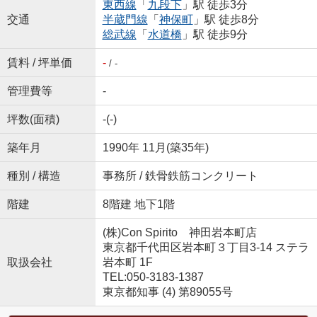
東西線
「
九段下
」駅 徒歩3分
交通
半蔵門線
「
神保町
」駅 徒歩8分
総武線
「
水道橋
」駅 徒歩9分
賃料 / 坪単価
-
/ -
管理費等
-
坪数(面積)
-(-)
築年月
1990年 11月(築35年)
種別 / 構造
事務所 / 鉄骨鉄筋コンクリート
階建
8階建 地下1階
(株)Con Spirito 神田岩本町店
東京都千代田区岩本町３丁目3-14 ステラ
取扱会社
岩本町 1F
TEL:050-3183-1387
東京都知事 (4) 第89055号