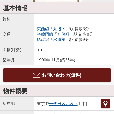
基本情報
賃料
-
東西線
「
九段下
」駅 徒歩3分
交通
半蔵門線
「
神保町
」駅 徒歩8分
総武線
「
水道橋
」駅 徒歩9分
面積(坪数)
-(-)
築年月
1990年 11月(築35年)
お問い合わせ(無料)
物件概要
所在地
東京都
千代田区
九段北
１丁目