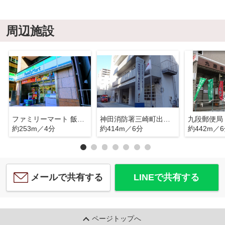
周辺施設
ファミリーマート 飯田橋二丁目店
神田消防署三崎町出張所
九段郵便局
約253m／4分
約414m／6分
約442m／
メールで共有する
LINEで共有する
ページトップへ