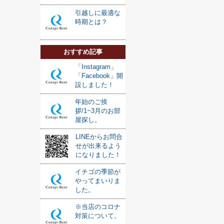
引越しに最適な
時期とは？
おすすめ記事
「Instagram」
「Facebook」開
設しました！
年始のご挨
拶/1~3月のお部
屋探し。
LINEからお問合
せが出来るよう
になりました！
イチゴの季節が
やってまいりま
した。
※当店のコロナ
対策について。