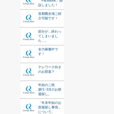
「Facebook」開
設しました！
首都圏全域ご紹
介可能です！
節分が…終わっ
てしまいまし
た…。
全力稼働中で
す！
テレワーク向き
のお部屋？
年始のご挨
拶/1~3月のお部
屋探し。
「年末年始のお
部屋探し事情」
について。