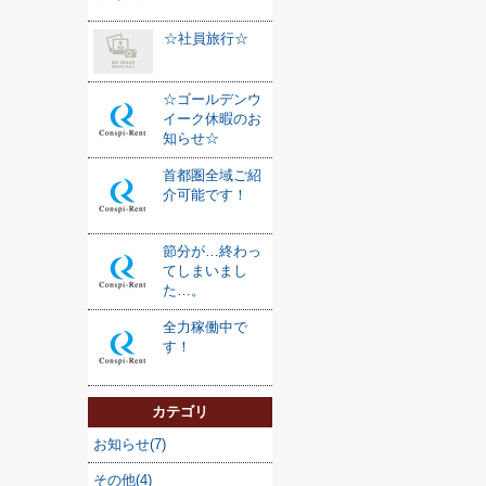
☆社員旅行☆
☆ゴールデンウ
イーク休暇のお
知らせ☆
首都圏全域ご紹
介可能です！
節分が…終わっ
てしまいまし
た…。
全力稼働中で
す！
カテゴリ
お知らせ(7)
その他(4)