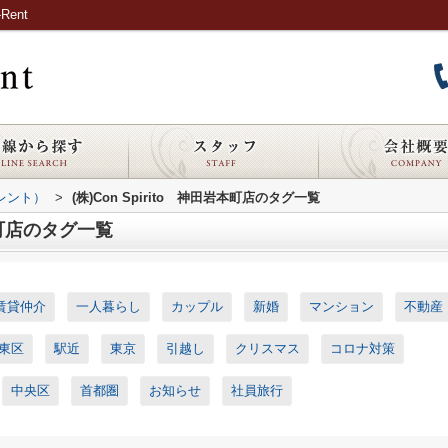
ent
ピレント）
>
(株)Con Spirito 神田岩本町店のタグ一覧
岩本町店のタグ一覧
賃貸仲介
一人暮らし
カップル
新婚
マンション
不動産
東区
駅近
東京
引越し
クリスマス
コロナ対策
中央区
首都圏
お知らせ
社員旅行