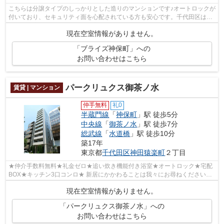
こちらは分譲タイプのしっかりとした造りのマンションです♪オートロックが
付いており、セキュリティ面を心配されている方も安心です。千代田区は住
環境が充実しており、利便性の高い暮...
現在空室情報がありません。
「ブライズ神保町」への
お問い合わせはこちら
パークリュクス御茶ノ水
賃貸 | マンション
仲手無料
礼0
半蔵門線
「
神保町
」駅 徒歩5分
中央線
「
御茶ノ水
」駅 徒歩7分
総武線
「
水道橋
」駅 徒歩10分
築17年
東京都
千代田区
神田猿楽町
２丁目
★仲介手数料無料★礼金ゼロ★追い炊き機能付き浴室★オートロック★宅配
BOX★キッチン3口コンロ★ 新居にかかわることは我々にお尋ねください。
入居日などからお受けいたします。転勤、単身...
現在空室情報がありません。
「パークリュクス御茶ノ水」への
お問い合わせはこちら