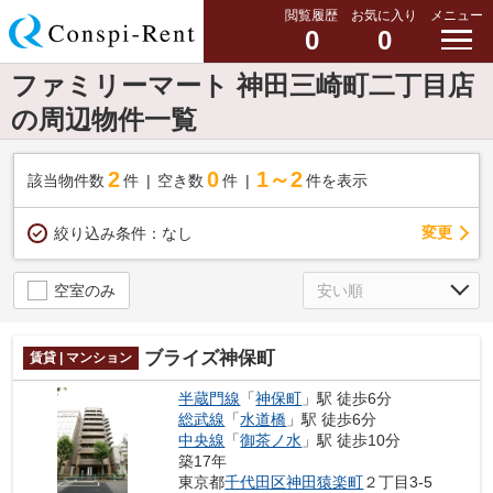
閲覧履歴
お気に入り
メニュー
0
0
ファミリーマート 神田三崎町二丁目店
の周辺物件一覧
2
0
1～2
該当物件数
件
空き数
件
件を表示
変更
絞り込み条件：
なし
空室のみ
ブライズ神保町
賃貸 | マンション
半蔵門線
「
神保町
」駅 徒歩6分
総武線
「
水道橋
」駅 徒歩6分
中央線
「
御茶ノ水
」駅 徒歩10分
築17年
東京都
千代田区
神田猿楽町
２丁目3-5