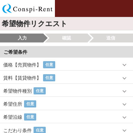
希望物件リクエスト
入力
確認
送信
ご希望条件
価格【売買物件】
任意
賃料【賃貸物件】
任意
希望物件種別
任意
希望住所
任意
希望沿線
任意
こだわり条件
任意