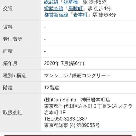
総武線
「
浅草橋
」駅 徒歩5分
交通
総武本線
「
馬喰町
」駅 徒歩4分
都営新宿線
「
岩本町
」駅 徒歩8分
賃料
-
管理費等
-
面積
-
築年月
2020年 7月(築6年)
種別 / 構造
マンション / 鉄筋コンクリート
階建
12階建
(株)Con Spirito 神田岩本町店
東京都千代田区岩本町３丁目3-14 ステラ
取扱会社
岩本町 1F
TEL:050-3183-1387
東京都知事 (4) 第89055号