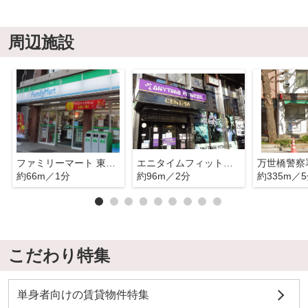
周辺施設
ファミリーマート 東神田二丁目店
エニタイムフィットネス 日本橋馬喰町店
約66m／1分
約96m／2分
約335m／
こだわり特集
単身者向けの賃貸物件特集