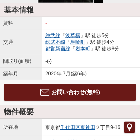
基本情報
賃料
-
総武線
「
浅草橋
」駅 徒歩5分
交通
総武本線
「
馬喰町
」駅 徒歩4分
都営新宿線
「
岩本町
」駅 徒歩8分
間取り(面積)
-(-)
築年月
2020年 7月(築6年)
お問い合わせ(無料)
物件概要
所在地
東京都
千代田区
東神田
２丁目9-16