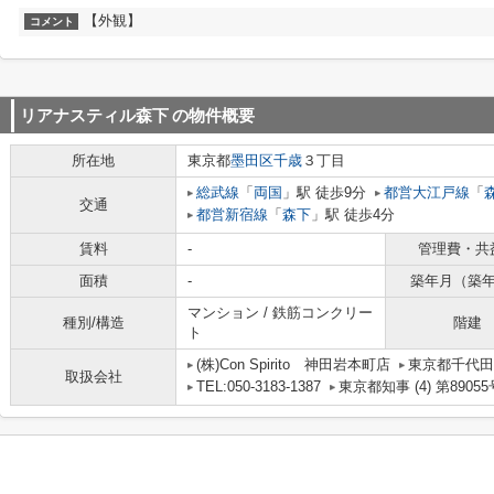
【外観】
コメント
リアナスティル森下
の物件概要
所在地
東京都
墨田区
千歳
３丁目
総武線
「
両国
」駅 徒歩9分
都営大江戸線
「
交通
都営新宿線
「
森下
」駅 徒歩4分
賃料
-
管理費・共
面積
-
築年月（築
マンション / 鉄筋コンクリー
種別/構造
階建
ト
(株)Con Spirito 神田岩本町店
東京都千代田区
取扱会社
TEL:050-3183-1387
東京都知事 (4) 第89055