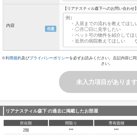
【リアナスティル森下へのお問い合わせ
内容
任意
※
利用規約
及び
プライバシーポリシー
を必ずお読みください。左記内容に同
さい。
未入力項目がありま
リアナスティル森下
の過去に掲載したお部屋
所在階
間取り
専有面積
2階
***
***