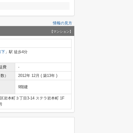
情報の見方
【マンション】
森下
」駅 徒歩4分
益費
-
年数）
2012年 12月 ( 築13年 )
9階建
岩本町３丁目3-14 ステラ岩本町 1F
号