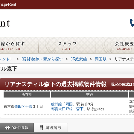
i-Rent
ピレント）
>
(賃貸)路線・駅から探す
>
JR総武線
>
両国駅
>
リアナステ
ィル森下
リアナスティル森下
の過去掲載物件情報
現況の確認は
所在地
交通
築
総武線
「
両国
」駅 徒歩9分
東京都
墨田区
千歳
３丁目
9
都営大江戸線
「
森下
」駅 徒歩4分
鉄
物件情報
周辺施設