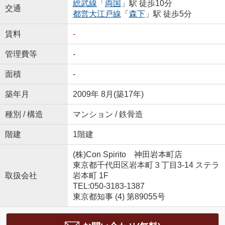
総武線
「
両国
」駅 徒歩10分
交通
都営大江戸線
「
森下
」駅 徒歩5分
賃料
-
管理費等
-
面積
-
築年月
2009年 8月(築17年)
種別 / 構造
マンション / 鉄骨造
階建
1階建
(株)Con Spirito 神田岩本町店
東京都千代田区岩本町３丁目3-14 ステラ
取扱会社
岩本町 1F
TEL:050-3183-1387
東京都知事 (4) 第89055号