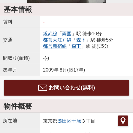
基本情報
賃料
-
総武線
「
両国
」駅 徒歩10分
交通
都営大江戸線
「
森下
」駅 徒歩5分
都営新宿線
「
森下
」駅 徒歩5分
間取り(面積)
-(-)
築年月
2009年 8月(築17年)
お問い合わせ(無料)
物件概要
所在地
東京都
墨田区
千歳
３丁目