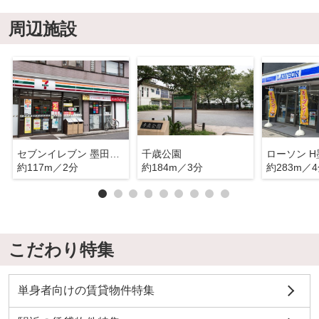
周辺施設
セブンイレブン 墨田千歳店
千歳公園
約117m／2分
約184m／3分
約283m／
こだわり特集
単身者向けの賃貸物件特集