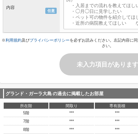
内容
任意
※
利用規約
及び
プライバシーポリシー
を必ずお読みください。左記内容に同
さい。
未入力項目がありま
グランド・ガーラ大島
の過去に掲載したお部屋
所在階
間取り
専有面積
5階
***
***
7階
***
***
8階
***
***