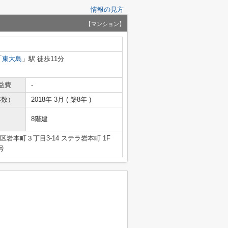
情報の見方
【マンション】
「
東大島
」駅 徒歩11分
益費
-
年数）
2018年 3月 ( 築8年 )
8階建
岩本町３丁目3-14 ステラ岩本町 1F
号