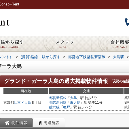
pi-Rent
ピレント）
>
(賃貸)路線・駅から探す
>
都営地下鉄都営新宿線
>
大島駅
>
ガーラ大島
グランド・ガーラ大島
の過去掲載物件情報
現況の確
所在地
交通
都営新宿線
「
大島
」駅 徒歩5分
築
東京都
江東区
大島
８丁目
都営新宿線
「
東大島
」駅 徒歩11分
8
総武線
「
亀戸
」駅 徒歩27分
鉄
物件情報
周辺施設