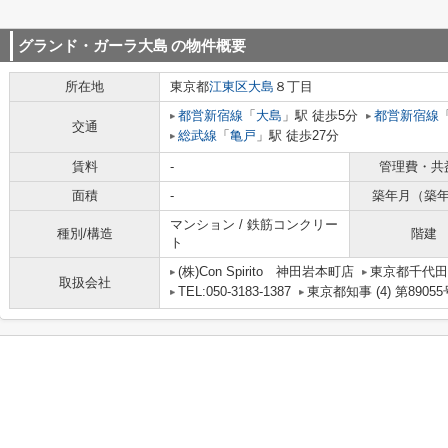
グランド・ガーラ大島
の物件概要
所在地
東京都
江東区
大島
８丁目
都営新宿線
「
大島
」駅 徒歩5分
都営新宿線
交通
総武線
「
亀戸
」駅 徒歩27分
賃料
-
管理費・共
面積
-
築年月（築
マンション / 鉄筋コンクリー
種別/構造
階建
ト
(株)Con Spirito 神田岩本町店
東京都千代田区
取扱会社
TEL:050-3183-1387
東京都知事 (4) 第89055