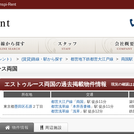
i-Rent
ピレント）
>
(賃貸)路線・駅から探す
>
都営地下鉄都営大江戸線
>
両国駅
ース両国
エストゥルース両国
の過去掲載物件情報
現況の確認は
所在地
交通
都営大江戸線
「
両国
」駅 徒歩11分
築
東京都
墨田区
石原
２丁目
都営浅草線
「
本所吾妻橋
」駅 徒歩11分
6
都営浅草線
「
浅草
」駅 徒歩12分
鉄
物件情報
周辺施設