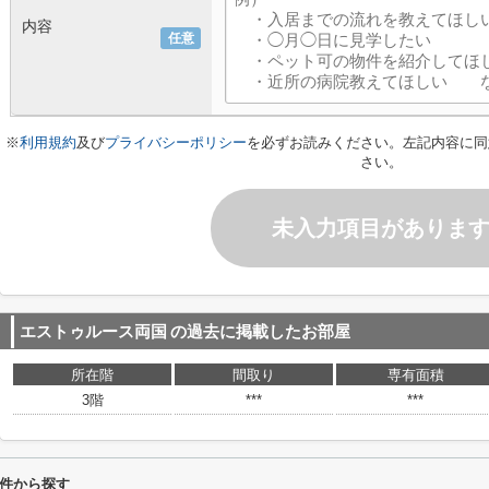
内容
任意
※
利用規約
及び
プライバシーポリシー
を必ずお読みください。左記内容に同
さい。
未入力項目がありま
エストゥルース両国
の過去に掲載したお部屋
所在階
間取り
専有面積
3階
***
***
件から探す