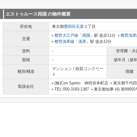
エストゥルース両国
の物件概要
所在地
東京都
墨田区
石原
２丁目
都営大江戸線
「
両国
」駅 徒歩11分
都営浅草
交通
都営浅草線
「
浅草
」駅 徒歩12分
賃料
-
管理費・共
面積
-
築年月（築
マンション / 鉄筋コンクリー
種別/構造
階建
ト
(株)Con Spirito 神田岩本町店
東京都千代田区
取扱会社
TEL:050-3183-1387
東京都知事 (4) 第89055