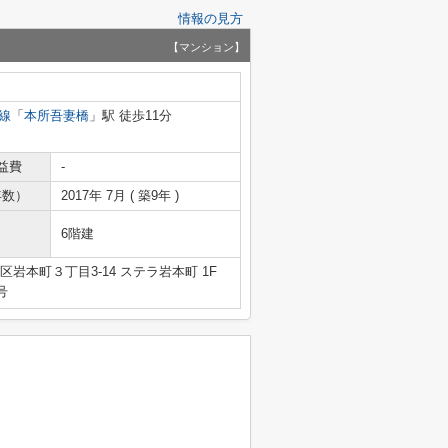
情報の見方
【マンション】
線
「
本所吾妻橋
」駅 徒歩11分
益費
-
年数）
2017年 7月 ( 築9年 )
6階建
岩本町３丁目3-14 ステラ岩本町 1F
号