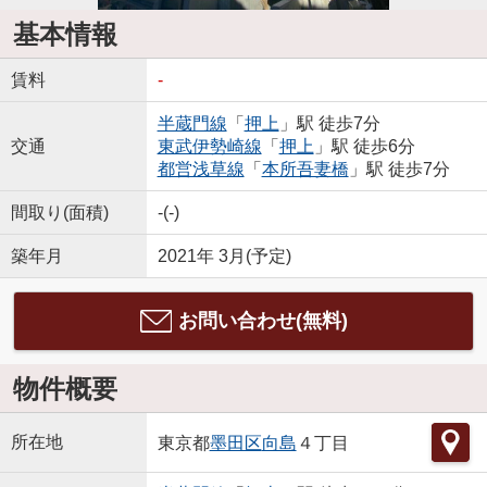
基本情報
賃料
-
半蔵門線
「
押上
」駅 徒歩7分
交通
東武伊勢崎線
「
押上
」駅 徒歩6分
都営浅草線
「
本所吾妻橋
」駅 徒歩7分
間取り(面積)
-(-)
築年月
2021年 3月(予定)
お問い合わせ(無料)
物件概要
所在地
東京都
墨田区
向島
４丁目