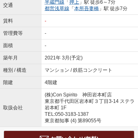
半蔵門線
「
押上
」駅 徒歩6～7分
交通
都営浅草線
「
本所吾妻橋
」駅 徒歩7分
賃料
-
管理費等
-
面積
-
築年月
2021年 3月(予定)
種別 / 構造
マンション / 鉄筋コンクリート
階建
4階建
(株)Con Spirito 神田岩本町店
東京都千代田区岩本町３丁目3-14 ステラ
取扱会社
岩本町 1F
TEL:050-3183-1387
東京都知事 (4) 第89055号