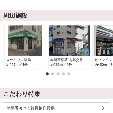
周辺施設
スサキ中央薬局
本所警察署 向島交番
セブンイレ
約297m／4分
約263m／4分
約450m／
こだわり特集
単身者向けの賃貸物件特集