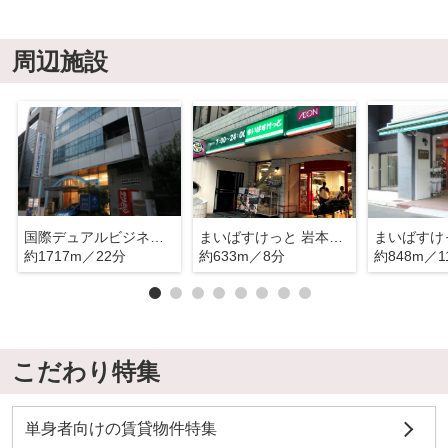
周辺施設
国際デュアルビジネス専門学校
まいばすけっと 岩本町2丁目店
約1717m／22分
約633m／8分
約848m／1
こだわり特集
単身者向けの賃貸物件特集