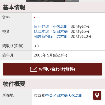
基本情報
賃料
-
日比谷線
「
小伝馬町
」駅 徒歩2分
交通
総武本線
「
新日本橋
」駅 徒歩5分
都営新宿線
「
岩本町
」駅 徒歩10分
間取り(面積)
-(-)
築年月
2003年 5月(築23年)
お問い合わせ(無料)
物件概要
所在地
東京都
中央区
日本橋大伝馬町