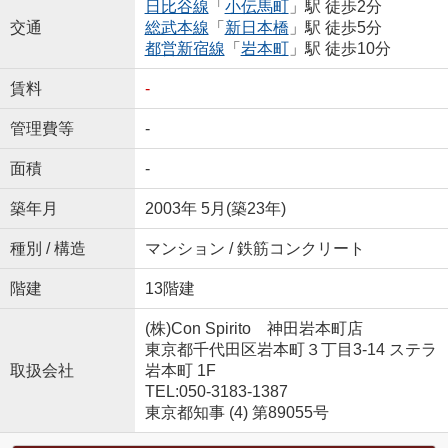
日比谷線
「
小伝馬町
」駅 徒歩2分
交通
総武本線
「
新日本橋
」駅 徒歩5分
都営新宿線
「
岩本町
」駅 徒歩10分
賃料
-
管理費等
-
面積
-
築年月
2003年 5月(築23年)
種別 / 構造
マンション / 鉄筋コンクリート
階建
13階建
(株)Con Spirito 神田岩本町店
東京都千代田区岩本町３丁目3-14 ステラ
取扱会社
岩本町 1F
TEL:050-3183-1387
東京都知事 (4) 第89055号