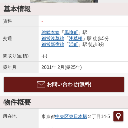
基本情報
賃料
-
総武本線
「
馬喰町
」駅
交通
都営浅草線
「
浅草橋
」駅 徒歩5分
都営新宿線
「
浜町
」駅 徒歩8分
間取り(面積)
-(-)
築年月
2001年 2月(築25年)
お問い合わせ(無料)
物件概要
所在地
東京都
中央区
東日本橋
２丁目14-5