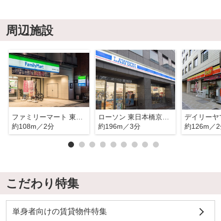
周辺施設
ファミリーマート 東日本橋二丁目店
ローソン 東日本橋京葉道路店
約108m／2分
約196m／3分
約126m／
こだわり特集
単身者向けの賃貸物件特集