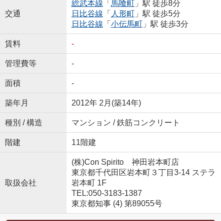
総武本線
「
馬喰町
」駅 徒歩8分
交通
日比谷線
「
人形町
」駅 徒歩5分
日比谷線
「
小伝馬町
」駅 徒歩3分
賃料
-
管理費等
-
面積
-
築年月
2012年 2月(築14年)
種別 / 構造
マンション / 鉄筋コンクリート
階建
11階建
(株)Con Spirito 神田岩本町店
東京都千代田区岩本町３丁目3-14 ステラ
取扱会社
岩本町 1F
TEL:050-3183-1387
東京都知事 (4) 第89055号