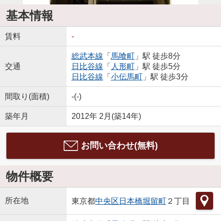
基本情報
賃料
-
総武本線
「
馬喰町
」駅 徒歩8分
交通
日比谷線
「
人形町
」駅 徒歩5分
日比谷線
「
小伝馬町
」駅 徒歩3分
間取り(面積)
-(-)
築年月
2012年 2月(築14年)
お問い合わせ(無料)
物件概要
所在地
東京都
中央区
日本橋堀留町
２丁目