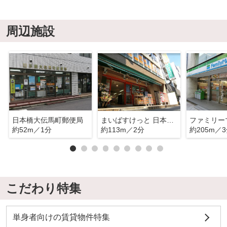
周辺施設
日本橋大伝馬町郵便局
まいばすけっと 日本橋富沢町店
約52m／1分
約113m／2分
約205m／
こだわり特集
単身者向けの賃貸物件特集