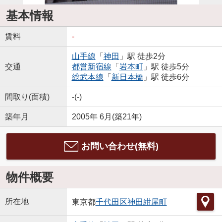
基本情報
賃料
-
山手線
「
神田
」駅 徒歩2分
交通
都営新宿線
「
岩本町
」駅 徒歩5分
総武本線
「
新日本橋
」駅 徒歩6分
間取り(面積)
-(-)
築年月
2005年 6月(築21年)
お問い合わせ(無料)
物件概要
所在地
東京都
千代田区
神田紺屋町