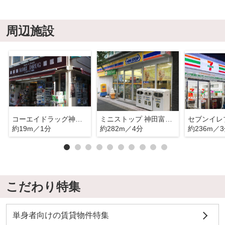
周辺施設
コーエイドラッグ神田店
ミニストップ 神田富山町店
約19m／1分
約282m／4分
約236m／
こだわり特集
単身者向けの賃貸物件特集