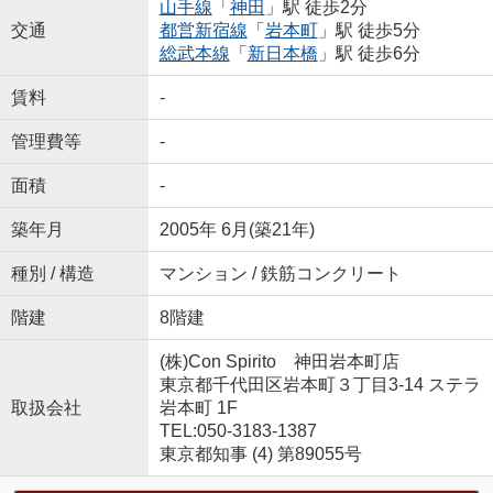
山手線
「
神田
」駅 徒歩2分
交通
都営新宿線
「
岩本町
」駅 徒歩5分
総武本線
「
新日本橋
」駅 徒歩6分
賃料
-
管理費等
-
面積
-
築年月
2005年 6月(築21年)
種別 / 構造
マンション / 鉄筋コンクリート
階建
8階建
(株)Con Spirito 神田岩本町店
東京都千代田区岩本町３丁目3-14 ステラ
取扱会社
岩本町 1F
TEL:050-3183-1387
東京都知事 (4) 第89055号