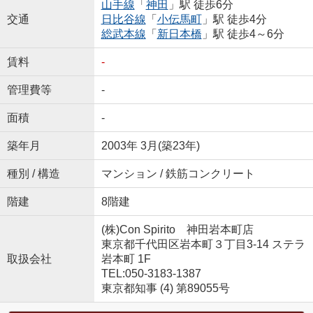
山手線
「
神田
」駅 徒歩6分
交通
日比谷線
「
小伝馬町
」駅 徒歩4分
総武本線
「
新日本橋
」駅 徒歩4～6分
賃料
-
管理費等
-
面積
-
築年月
2003年 3月(築23年)
種別 / 構造
マンション / 鉄筋コンクリート
階建
8階建
(株)Con Spirito 神田岩本町店
東京都千代田区岩本町３丁目3-14 ステラ
取扱会社
岩本町 1F
TEL:050-3183-1387
東京都知事 (4) 第89055号