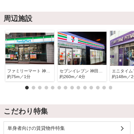
周辺施設
ファミリーマート 神田岩本町一丁目店
セブンイレブン 神田紺屋町店
約75m／1分
約260m／4分
約148m／
こだわり特集
単身者向けの賃貸物件特集