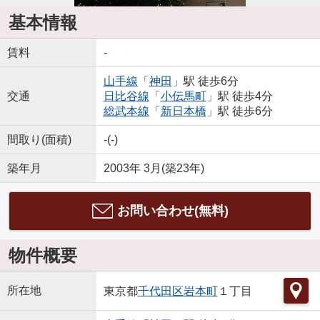
基本情報
賃料
-
山手線
「
神田
」駅 徒歩6分
交通
日比谷線
「
小伝馬町
」駅 徒歩4分
総武本線
「
新日本橋
」駅 徒歩6分
間取り(面積)
-(-)
築年月
2003年 3月(築23年)
お問い合わせ(無料)
物件概要
所在地
東京都
千代田区
岩本町
１丁目