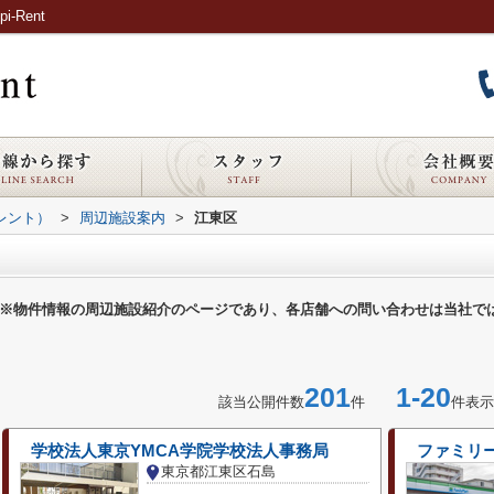
Rent
ピレント）
>
周辺施設案内
>
江東区
※物件情報の周辺施設紹介のページであり、各店舗への問い合わせは当社で
201
1-20
該当公開件数
件
件表示
学校法人東京YMCA学院学校法人事務局
ファミリ
東京都江東区石島