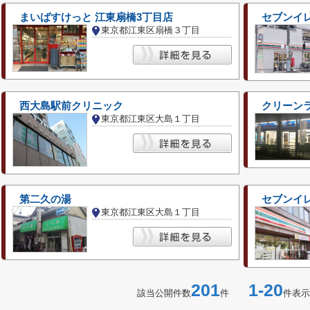
まいばすけっと 江東扇橋3丁目店
セブンイ
東京都江東区扇橋３丁目
西大島駅前クリニック
クリーン
東京都江東区大島１丁目
第二久の湯
セブンイレ
東京都江東区大島１丁目
201
1-20
該当公開件数
件
件表示