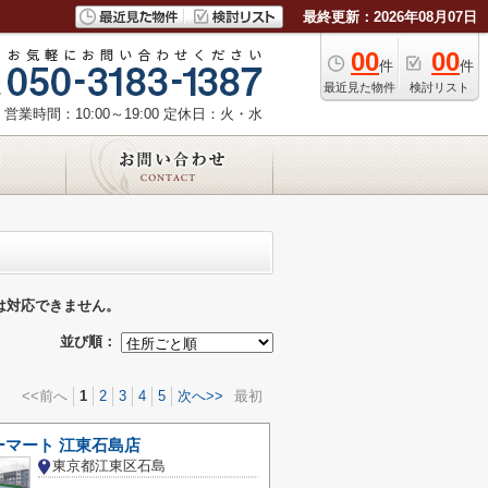
最終更新：2026年08月07日
00
00
件
件
最近見た物件
検討リスト
営業時間：10:00～19:00
定休日：火・水
は対応できません。
並び順：
<<前へ
1
2
3
4
5
次へ>>
最初
ーマート 江東石島店
東京都江東区石島