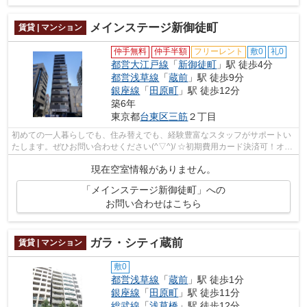
メインステージ新御徒町
賃貸 | マンション
仲手無料
仲手半額
フリーレント
敷0
礼0
都営大江戸線
「
新御徒町
」駅 徒歩4分
都営浅草線
「
蔵前
」駅 徒歩9分
銀座線
「
田原町
」駅 徒歩12分
築6年
東京都
台東区
三筋
２丁目
初めての一人暮らしでも、住み替えでも、経験豊富なスタッフがサポートい
たします。ぜひお問い合わせください(^▽^)/ ☆初期費用カード決済可！オン
ライン対応可能☆
現在空室情報がありません。
「メインステージ新御徒町」への
お問い合わせはこちら
ガラ・シティ蔵前
賃貸 | マンション
敷0
都営浅草線
「
蔵前
」駅 徒歩1分
銀座線
「
田原町
」駅 徒歩11分
総武線
「
浅草橋
」駅 徒歩12分