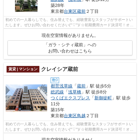
築28年
東京都
台東区
蔵前
２丁目
初めての一人暮らしでも、住み替えでも、経験豊富なスタッフがサポートい
たします。ぜひお問い合わせください(^▽^)/ ☆初期費用カード決済可！オン
ライン対応可能☆
現在空室情報がありません。
「ガラ・シティ蔵前」への
お問い合わせはこちら
クレイシア蔵前
賃貸 | マンション
敷0
都営浅草線
「
蔵前
」駅 徒歩5分
総武線
「
浅草橋
」駅 徒歩8分
つくばエクスプレス
「
新御徒町
」駅 徒歩
11分
築15年
東京都
台東区
鳥越
２丁目
初めての一人暮らしでも、住み替えでも、経験豊富なスタッフがサポートい
たします。ぜひお問い合わせください(^▽^)/ ☆初期費用カード決済可！オン
ライン対応可能☆
現在空室情報がありません。