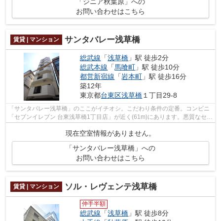
「ジニア秋葉原」への
お問い合わせはこちら
サンタバレー浅草橋
賃貸 | マンション
総武線
「
浅草橋
」駅 徒歩2分
総武本線
「
馬喰町
」駅 徒歩10分
都営新宿線
「
岩本町
」駅 徒歩16分
築12年
東京都
台東区
浅草橋
１丁目29-8
「サンタバレー浅草橋」のここがイチオシ。こだわり条件の定番。コンビニ
「セブンイレブン 台東浅草橋1丁目店」が近く(61m)にあります。悪質なセー
ルスや勧誘からも身を守る、TVインタ...
現在空室情報がありません。
「サンタバレー浅草橋」への
お問い合わせはこちら
ソル・レヴェンテ浅草橋
賃貸 | マンション
仲手半額
総武線
「
浅草橋
」駅 徒歩8分