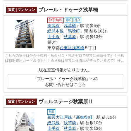
プレール・ドゥーク浅草橋
賃貸 | マンション
仲手無料
敷0
礼0
総武線
「
浅草橋
」駅 徒歩5分
総武本線
「
馬喰町
」駅 徒歩10分
山手線
「
秋葉原
」駅 徒歩13分
築8年
東京都
台東区
浅草橋
５丁目
こちらの物件は仲介手数料・敷金ゼロ・礼金ゼロで非常に好条件です！当店
は初期費用カード決済も可！浅草橋は非常に住環境が整っているので、便利
で住みやすい立地です♪ぜひお問合せく...
現在空室情報がありません。
「プレール・ドゥーク浅草橋」への
お問い合わせはこちら
ヴェルステージ秋葉原Ⅱ
賃貸 | マンション
敷0
都営大江戸線
「
新御徒町
」駅 徒歩9分
総武線
「
浅草橋
」駅 徒歩10分
山手線
「
秋葉原
」駅 徒歩13分