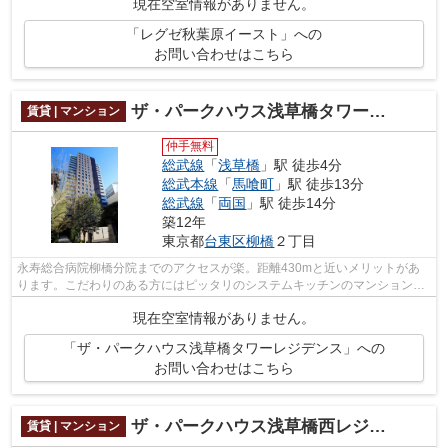
現在空室情報がありません。
「レグゼ秋葉原イースト」への
お問い合わせはこちら
ザ・パークハウス浅草橋タワーレジデンス
賃貸 | マンション
仲手無料
総武線
「
浅草橋
」駅 徒歩4分
総武本線
「
馬喰町
」駅 徒歩13分
総武線
「
両国
」駅 徒歩14分
築12年
東京都
台東区
柳橋
２丁目
永寿総合病院柳橋分院までのアクセスが楽。距離430mと近いメリットがあ
ります。こだわりのある方にはピッタリのシステムキッチンのマンションに
なります。初期費用カード決済で、リボ...
現在空室情報がありません。
「ザ・パークハウス浅草橋タワーレジデンス」への
お問い合わせはこちら
ザ・パークハウス浅草橋西レジデンス
賃貸 | マンション