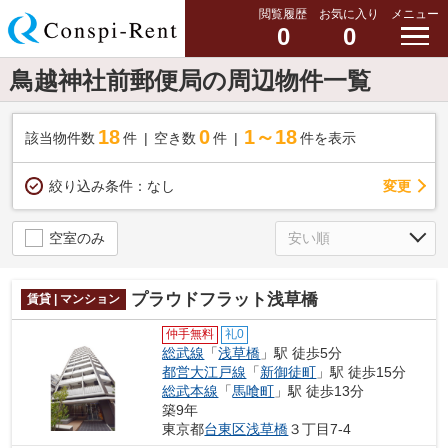
閲覧履歴
お気に入り
メニュー
0
0
鳥越神社前郵便局の周辺物件一覧
18
0
1～18
該当物件数
件
空き数
件
件を表示
変更
絞り込み条件：
なし
空室のみ
プラウドフラット浅草橋
賃貸 | マンション
仲手無料
礼0
総武線
「
浅草橋
」駅 徒歩5分
都営大江戸線
「
新御徒町
」駅 徒歩15分
総武本線
「
馬喰町
」駅 徒歩13分
築9年
東京都
台東区
浅草橋
３丁目7-4