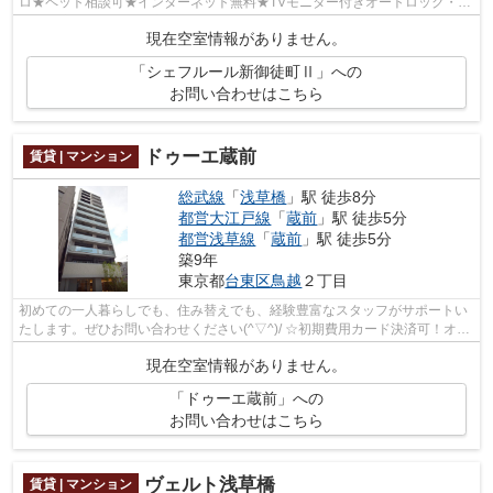
ロ★ペット相談可★インターネット無料★TVモニター付きオートロック・宅
配BOX完備★防犯性の高いダブルロック・ディ...
現在空室情報がありません。
「シェフルール新御徒町Ⅱ」への
お問い合わせはこちら
ドゥーエ蔵前
賃貸 | マンション
総武線
「
浅草橋
」駅 徒歩8分
都営大江戸線
「
蔵前
」駅 徒歩5分
都営浅草線
「
蔵前
」駅 徒歩5分
築9年
東京都
台東区
鳥越
２丁目
初めての一人暮らしでも、住み替えでも、経験豊富なスタッフがサポートい
たします。ぜひお問い合わせください(^▽^)/ ☆初期費用カード決済可！オン
ライン対応可能☆
現在空室情報がありません。
「ドゥーエ蔵前」への
お問い合わせはこちら
ヴェルト浅草橋
賃貸 | マンション