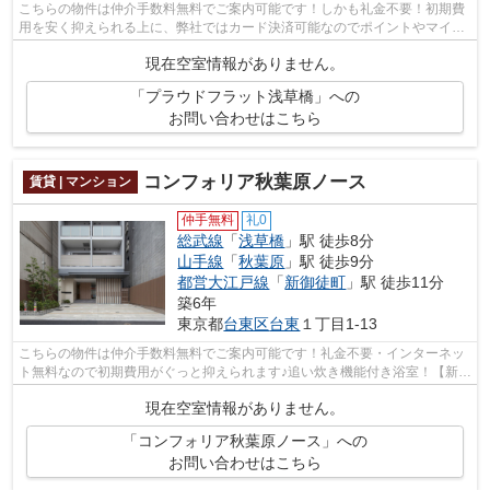
こちらの物件は仲介手数料無料でご案内可能です！しかも礼金不要！初期費
用を安く抑えられる上に、弊社ではカード決済可能なのでポイントやマイル
をお得に貯められます♪快適な住まいに...
現在空室情報がありません。
「プラウドフラット浅草橋」への
お問い合わせはこちら
コンフォリア秋葉原ノース
賃貸 | マンション
仲手無料
礼0
総武線
「
浅草橋
」駅 徒歩8分
山手線
「
秋葉原
」駅 徒歩9分
都営大江戸線
「
新御徒町
」駅 徒歩11分
築6年
東京都
台東区
台東
１丁目1-13
こちらの物件は仲介手数料無料でご案内可能です！礼金不要・インターネッ
ト無料なので初期費用がぐっと抑えられます♪追い炊き機能付き浴室！【新築
で選ぶ！】今期イチオシのマンション...
現在空室情報がありません。
「コンフォリア秋葉原ノース」への
お問い合わせはこちら