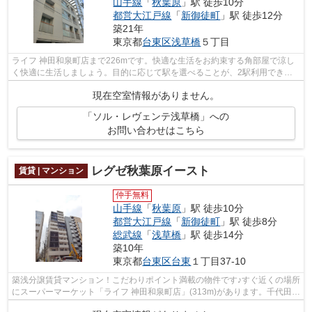
山手線
「
秋葉原
」駅 徒歩10分
都営大江戸線
「
新御徒町
」駅 徒歩12分
築21年
東京都
台東区
浅草橋
５丁目
ライフ 神田和泉町店まで226mです。快適な生活をお約束する角部屋で涼し
く快適に生活しましょう。目的に応じて駅を選べることが、2駅利用できる
この物件のメリットです。住まい探しを...
現在空室情報がありません。
「ソル・レヴェンテ浅草橋」への
お問い合わせはこちら
レグゼ秋葉原イースト
賃貸 | マンション
仲手無料
山手線
「
秋葉原
」駅 徒歩10分
都営大江戸線
「
新御徒町
」駅 徒歩8分
総武線
「
浅草橋
」駅 徒歩14分
築10年
東京都
台東区
台東
１丁目37-10
築浅分譲賃貸マンション！こだわりポイント満載の物件です♪すぐ近くの場所
にスーパーマーケット「ライフ 神田和泉町店」(313m)があります。千代田
区・台東区に特化した当社は、確かな...