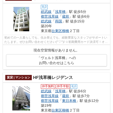
礼0
総武線
「
浅草橋
」駅 徒歩5分
都営浅草線
「
蔵前
」駅 徒歩6分
総武線
「
両国
」駅 徒歩15分
築20年
東京都
台東区
柳橋
２丁目
初めての一人暮らしでも、住み替えでも、経験豊富なスタッフがサポートい
たします。ぜひお問い合わせください(^▽^)/ ☆初期費用カード決済可！オン
ライン対応可能☆
現在空室情報がありません。
「ヴェルト浅草橋」への
お問い合わせはこちら
HF浅草橋レジデンス
賃貸 | マンション
仲手無料
仲手半額
礼0
総武線
「
浅草橋
」駅 徒歩6分
都営浅草線
「
蔵前
」駅 徒歩7分
都営浅草線
「
東日本橋
」駅 徒歩12分
築19年
東京都
台東区
柳橋
２丁目