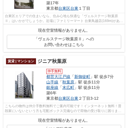
築17年
東京都
台東区
台東
１丁目
台東区エリアでの住まいなら、住み心地も快適な「ヴェルステージ秋葉原
Ⅱ」はいかがでしょうか。近場にファミリーマート 台東鳥越店(169m)がある
ので急な買い物にも便利です。台東区や...
現在空室情報がありません。
「ヴェルステージ秋葉原Ⅱ」への
お問い合わせはこちら
ジニア秋葉原
賃貸 | マンション
仲手無料
都営大江戸線
「
新御徒町
」駅 徒歩7分
山手線
「
秋葉原
」駅 徒歩11分
銀座線
「
末広町
」駅 徒歩11分
築6年
東京都
台東区
台東
２丁目3-12
こちらの物件は仲介手数料無料でご案内可能です！インターネット無料！普
段家にいないという方も宅配ボックス完備なので荷物の受け取りに困りませ
ん。防犯カメラ・オートロック・ダブ...
現在空室情報がありません。