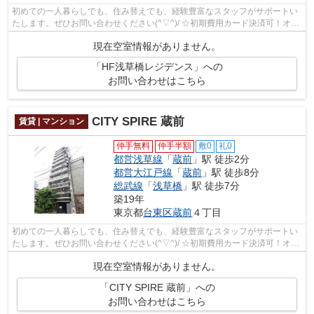
初めての一人暮らしでも、住み替えでも、経験豊富なスタッフがサポートい
たします。ぜひお問い合わせください(^▽^)/ ☆初期費用カード決済可！オン
ライン対応可能☆
現在空室情報がありません。
「HF浅草橋レジデンス」への
お問い合わせはこちら
CITY SPIRE 蔵前
賃貸 | マンション
仲手無料
仲手半額
敷0
礼0
都営浅草線
「
蔵前
」駅 徒歩2分
都営大江戸線
「
蔵前
」駅 徒歩8分
総武線
「
浅草橋
」駅 徒歩7分
築19年
東京都
台東区
蔵前
４丁目
初めての一人暮らしでも、住み替えでも、経験豊富なスタッフがサポートい
たします。ぜひお問い合わせください(^▽^)/ ☆初期費用カード決済可！オン
ライン対応可能☆
現在空室情報がありません。
「CITY SPIRE 蔵前」への
お問い合わせはこちら