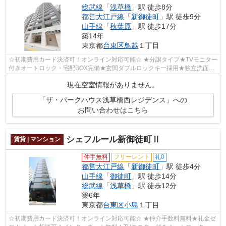
総武線
「
浅草橋
」駅 徒歩8分
都営大江戸線
「
新御徒町
」駅 徒歩9分
山手線
「
秋葉原
」駅 徒歩17分
築14年
東京都
台東区
鳥越
１丁目
☆初期費用カード決済可！オンライン対応可能☆ ★分譲タイプ★TVモニター
付きオートロック・宅配BOX完備★玄関ダブルロックキー採用★独立洗面台
★温水洗浄便座★2口ガスコンロ★おしゃれな内...
現在空室情報がありません。
「ザ・パークハウス浅草橋西レジデンス」への
お問い合わせはこちら
シェフルール新御徒町Ⅱ
賃貸 | マンション
仲手無料
フリーレント
礼0
都営大江戸線
「
新御徒町
」駅 徒歩4分
山手線
「
御徒町
」駅 徒歩14分
総武線
「
浅草橋
」駅 徒歩12分
築6年
東京都
台東区
小島
１丁目
☆初期費用カード決済可！オンライン対応可能☆ ★仲介手数料無料★礼金ゼ