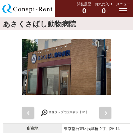
閲覧履歴
お気に入り
メニュー
0
0
あさくさばし動物病院
前
次
画像タップで拡大表示【
1
/1】
所在地
東京都台東区浅草橋２丁目26-14