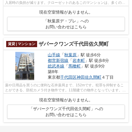
入居時の負担が減ります。クローゼットのあるこのマンションは、多くの方
から好評を得ています。不審者対策と...
現在空室情報がありません。
「秋葉原デ・プレ」への
お問い合わせはこちら
ザパークワンズ千代田佐久間町
賃貸 | マンション
山手線
「
秋葉原
」駅 徒歩6分
都営新宿線
「
岩本町
」駅 徒歩8分
総武本線
「
馬喰町
」駅 徒歩9分
築8年
東京都
千代田区
神田佐久間町
４丁目
薬や日用品を買うのに便利な石井薬局まで、152mです。犯罪を抑制するこ
とができる、防犯カメラ付き物件です。11階建ての物件となっています。駅
が周辺に2つあるので行動範囲が広がりま...
現在空室情報がありません。
「ザパークワンズ千代田佐久間町」への
お問い合わせはこちら