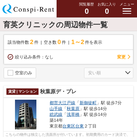
閲覧履歴
お気に入り
メニュー
0
0
育英クリニックの周辺物件一覧
2
0
1～2
該当物件数
件
空き数
件
件を表示
変更
絞り込み条件：
なし
空室のみ
秋葉原デ・プレ
賃貸 | マンション
都営大江戸線
「
新御徒町
」駅 徒歩7分
山手線
「
秋葉原
」駅 徒歩14分
総武線
「
浅草橋
」駅 徒歩14分
築14年
東京都
台東区
台東
２丁目
こちらの物件は独立した洗面所が付いています。初期費用のカード決済で、