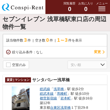
閲覧履歴
お気に入り
メニュー
0
0
セブンイレブン 浅草橋駅東口店の周辺
物件一覧
3
0
1～3
該当物件数
件
空き数
件
件を表示
変更
絞り込み条件：
なし
空室のみ
サンタバレー浅草橋
賃貸 | マンション
総武線
「
浅草橋
」駅 徒歩2分
総武本線
「
馬喰町
」駅 徒歩10分
都営新宿線
「
岩本町
」駅 徒歩16分
築12年
東京都
台東区
浅草橋
１丁目29-8