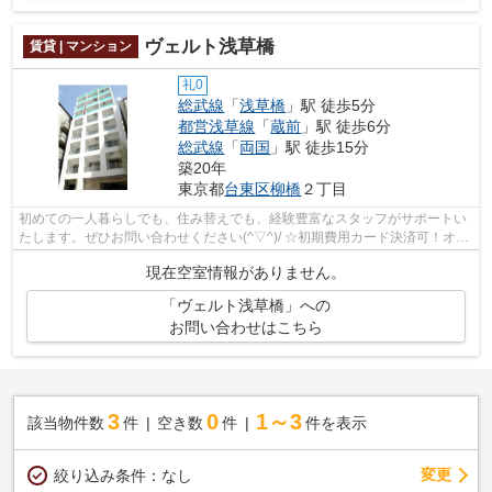
ヴェルト浅草橋
賃貸 | マンション
礼0
総武線
「
浅草橋
」駅 徒歩5分
都営浅草線
「
蔵前
」駅 徒歩6分
総武線
「
両国
」駅 徒歩15分
築20年
東京都
台東区
柳橋
２丁目
初めての一人暮らしでも、住み替えでも、経験豊富なスタッフがサポートい
たします。ぜひお問い合わせください(^▽^)/ ☆初期費用カード決済可！オン
ライン対応可能☆
現在空室情報がありません。
「ヴェルト浅草橋」への
お問い合わせはこちら
3
0
1～3
該当物件数
件
空き数
件
件を表示
変更
絞り込み条件：
なし