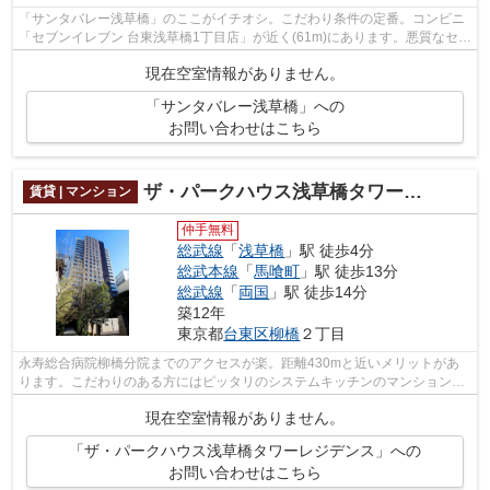
「サンタバレー浅草橋」のここがイチオシ。こだわり条件の定番。コンビニ
「セブンイレブン 台東浅草橋1丁目店」が近く(61m)にあります。悪質なセー
ルスや勧誘からも身を守る、TVインタ...
現在空室情報がありません。
「サンタバレー浅草橋」への
お問い合わせはこちら
ザ・パークハウス浅草橋タワーレジデンス
賃貸 | マンション
仲手無料
総武線
「
浅草橋
」駅 徒歩4分
総武本線
「
馬喰町
」駅 徒歩13分
総武線
「
両国
」駅 徒歩14分
築12年
東京都
台東区
柳橋
２丁目
永寿総合病院柳橋分院までのアクセスが楽。距離430mと近いメリットがあ
ります。こだわりのある方にはピッタリのシステムキッチンのマンションに
なります。初期費用カード決済で、リボ...
現在空室情報がありません。
「ザ・パークハウス浅草橋タワーレジデンス」への
お問い合わせはこちら