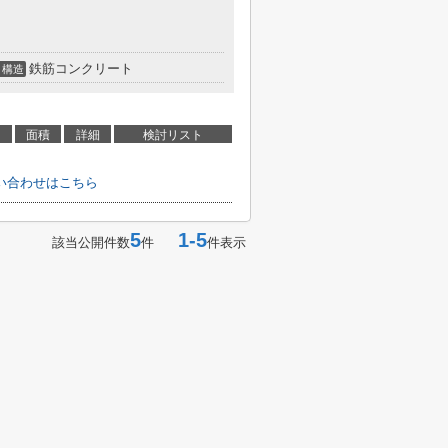
鉄筋コンクリート
構造
面積
詳細
検討リスト
い合わせはこちら
5
1-5
該当公開件数
件
件表示