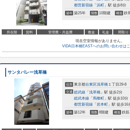
都営新宿線
「
浜町
」駅 徒歩8分
築25年
10階建
鉄
築年
階数
構造
所在階
賃料
管理費・共益費
敷金
礼金
間取り
現在空室情報がありません。
VIDA日本橋EASTへのお問い合わせは
サンタバレー浅草橋
東京都
台東区
浅草橋
１丁目29-8
住所
交通
総武線
「
浅草橋
」駅 徒歩2分
総武本線
「
馬喰町
」駅 徒歩10分
都営新宿線
「
岩本町
」駅 徒歩16
築12年
8階建
鉄筋
築年
階数
構造