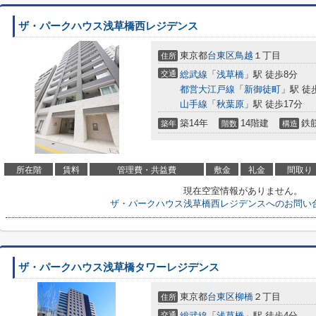
ザ・パークハウス浅草橋西レジデンス
東京都
台東区
鳥越
１丁目
住所
交通
総武線
「
浅草橋
」駅 徒歩8分
都営大江戸線
「
新御徒町
」駅 徒
山手線
「
秋葉原
」駅 徒歩17分
築14年
14階建
鉄
築年
階数
構造
所在階
賃料
管理費・共益費
敷金
礼金
間取り
現在空室情報がありません。
ザ・パークハウス浅草橋西レジデンスへのお問い
ザ・パークハウス浅草橋タワーレジデンス
東京都
台東区
柳橋
２丁目
住所
交通
総武線
「
浅草橋
」駅 徒歩4分