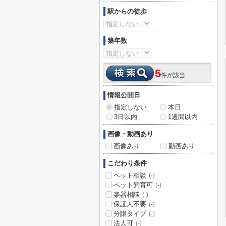
駅からの徒歩
築年数
5
件が該当
情報公開日
指定しない
本日
3日以内
1週間以内
画像・動画あり
画像あり
動画あり
こだわり条件
ペット相談
(-)
ペット飼育可
(-)
楽器相談
(-)
保証人不要
(-)
分譲タイプ
(-)
法人可
(-)