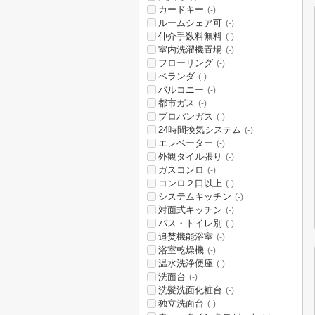
カードキー
(-)
ルームシェア可
(-)
仲介手数料無料
(-)
室内洗濯機置場
(-)
フローリング
(-)
ベランダ
(-)
バルコニー
(-)
都市ガス
(-)
プロパンガス
(-)
24時間換気システム
(-)
エレベーター
(-)
外観タイル張り
(-)
ガスコンロ
(-)
コンロ２口以上
(-)
システムキッチン
(-)
対面式キッチン
(-)
バス・トイレ別
(-)
追焚機能浴室
(-)
浴室乾燥機
(-)
温水洗浄便座
(-)
洗面台
(-)
洗髪洗面化粧台
(-)
独立洗面台
(-)