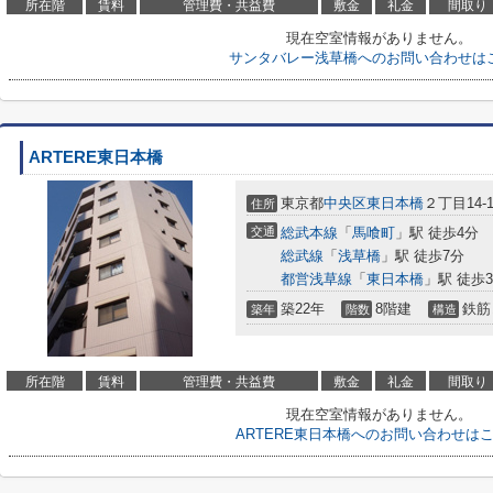
所在階
賃料
管理費・共益費
敷金
礼金
間取り
現在空室情報がありません。
サンタバレー浅草橋へのお問い合わせは
ARTERE東日本橋
東京都
中央区
東日本橋
２丁目14-1
住所
交通
総武本線
「
馬喰町
」駅 徒歩4分
総武線
「
浅草橋
」駅 徒歩7分
都営浅草線
「
東日本橋
」駅 徒歩
築22年
8階建
鉄筋
築年
階数
構造
所在階
賃料
管理費・共益費
敷金
礼金
間取り
現在空室情報がありません。
ARTERE東日本橋へのお問い合わせは