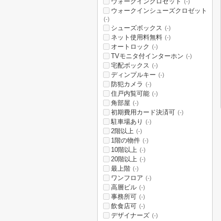
ウォークインクロゼット
(-)
ウォークインシューズクロゼット
(-)
シューズボックス
(-)
ネット使用料無料
(-)
オートロック
(-)
TVモニタ付インターホン
(-)
宅配ボックス
(-)
ディンプルキー
(-)
防犯カメラ
(-)
住戸内覧可能
(-)
角部屋
(-)
初期費用カード決済可
(-)
駐車場あり
(-)
2階以上
(-)
1階の物件
(-)
10階以上
(-)
20階以上
(-)
最上階
(-)
ワンフロア
(-)
高層ビル
(-)
事務所可
(-)
飲食店可
(-)
デザイナーズ
(-)