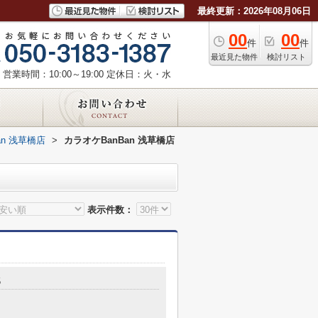
最終更新：2026年08月06日
00
00
件
件
最近見た物件
検討リスト
営業時間：10:00～19:00
定休日：火・水
an 浅草橋店
>
カラオケBanBan 浅草橋店
表示件数：
5