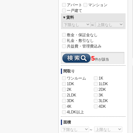
アパート
マンション
一戸建て
▼賃料
～
敷金・保証金なし
礼金・敷引なし
共益費・管理費込み
5
件が該当
間取り
ワンルーム
1K
1DK
1LDK
2K
2DK
2LDK
3K
3DK
3LDK
4K
4DK
4LDK以上
面積
～