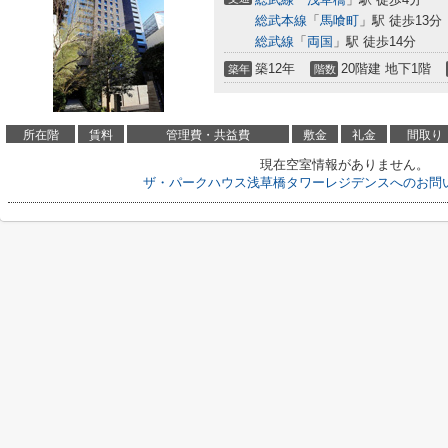
総武本線
「
馬喰町
」駅 徒歩13分
総武線
「
両国
」駅 徒歩14分
築12年
20階建 地下1階
築年
階数
所在階
賃料
管理費・共益費
敷金
礼金
間取り
現在空室情報がありません。
ザ・パークハウス浅草橋タワーレジデンスへのお問