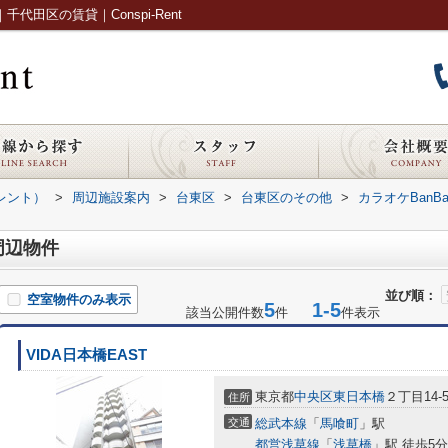
代田区の賃貸｜Conspi-Rent
ピレント）
>
周辺施設案内
>
台東区
>
台東区のその他
>
カラオケBanB
周辺物件
並び順：
空室物件のみ表示
5
1-5
該当公開件数
件
件表示
VIDA日本橋EAST
東京都
中央区
東日本橋
２丁目14-
住所
交通
総武本線
「
馬喰町
」駅
都営浅草線
「
浅草橋
」駅 徒歩5分