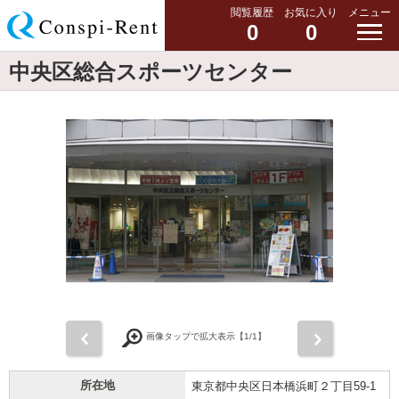
閲覧履歴
お気に入り
メニュー
0
0
中央区総合スポーツセンター
前
次
画像タップで拡大表示【
1
/1】
所在地
東京都中央区日本橋浜町２丁目59-1