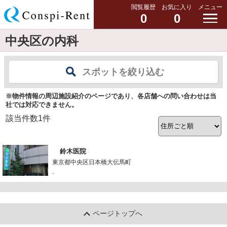
閲覧履歴
お気に入り
メニュー
0
0
中央区の内科
スポットを絞り込む
※物件情報の周辺施設紹介のページであり、各店舗への問い合わせは当
社では対応できません。
該当件数
1
件
鈴木医院
東京都中央区日本橋大伝馬町
-
ページトップへ