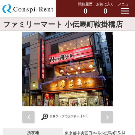
閲覧履歴
お気に入り
メニュー
0
0
ファミリーマート 小伝馬町鞍掛橋店
前
次
画像タップで拡大表示【
1
/1】
所在地
東京都中央区日本橋小伝馬町15-14