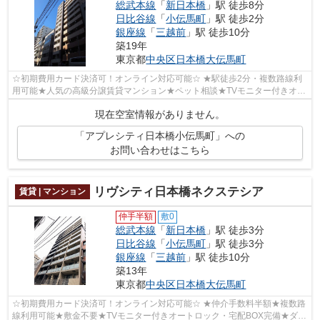
総武本線
「
新日本橋
」駅 徒歩8分
日比谷線
「
小伝馬町
」駅 徒歩2分
銀座線
「
三越前
」駅 徒歩10分
築19年
東京都
中央区
日本橋大伝馬町
☆初期費用カード決済可！オンライン対応可能☆ ★駅徒歩2分・複数路線利
用可能★人気の高級分譲賃貸マンション★ペット相談★TVモニター付きオー
トロック・宅配BOX完備★追い焚き機能付き浴...
現在空室情報がありません。
「アプレシティ日本橋小伝馬町」への
お問い合わせはこちら
リヴシティ日本橋ネクステシア
賃貸 | マンション
仲手半額
敷0
総武本線
「
新日本橋
」駅 徒歩3分
日比谷線
「
小伝馬町
」駅 徒歩3分
銀座線
「
三越前
」駅 徒歩10分
築13年
東京都
中央区
日本橋大伝馬町
☆初期費用カード決済可！オンライン対応可能☆ ★仲介手数料半額★複数路
線利用可能★敷金不要★TVモニター付きオートロック・宅配BOX完備★ダブ