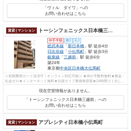
「ヴィル ダイワ」への
お問い合わせはこちら
トーシンフェニックス日本橋三越前
賃貸 | マンション
仲手半額
敷0
礼0
総武本線
「
新日本橋
」駅 徒歩4分
日比谷線
「
小伝馬町
」駅 徒歩3分
銀座線
「
三越前
」駅 徒歩6分
築24年
東京都
中央区
日本橋大伝馬町
☆初期費用カード決済可！オンライン対応可能☆ ★仲介手数料無料★敷金・
礼金ゼロ★インターネット無料★分譲タイプ東南角部屋★24時間ゴミ出し可
能★照明付き★玄関人感照明センサー★TVモニタ...
現在空室情報がありません。
「トーシンフェニックス日本橋三越前」への
お問い合わせはこちら
アプレシティ日本橋小伝馬町
賃貸 | マンション