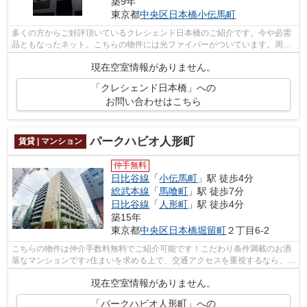
築9年
東京都
中央区
日本橋小伝馬町
多くの方からご好評頂いているクレシェンド日本橋のご紹介です。今や必需
品ともなったネット。こちらの物件には光ファイバーがついています。周辺
には、徒歩4分で利用できる駅がありま...
現在空室情報がありません。
「クレシェンド日本橋」への
お問い合わせはこちら
パークハビオ人形町
賃貸 | マンション
仲手無料
日比谷線
「
小伝馬町
」駅 徒歩4分
総武本線
「
馬喰町
」駅 徒歩7分
日比谷線
「
人形町
」駅 徒歩4分
築15年
東京都
中央区
日本橋堀留町
２丁目6-2
こちらの物件は仲介手数料無料でご紹介可能です！こだわり条件満載のお洒
落なマンションです♪住まいを求める上で、交通アクセスを重視するなら、日
比谷線小伝馬町周辺が適しているでし...
現在空室情報がありません。
「パークハビオ人形町」への