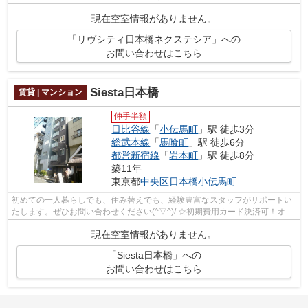
ルロックキー採用★防犯カメラ★独立洗面台★温...
現在空室情報がありません。
「リヴシティ日本橋ネクステシア」への
お問い合わせはこちら
Siesta日本橋
賃貸 | マンション
仲手半額
日比谷線
「
小伝馬町
」駅 徒歩3分
総武本線
「
馬喰町
」駅 徒歩6分
都営新宿線
「
岩本町
」駅 徒歩8分
築11年
東京都
中央区
日本橋小伝馬町
初めての一人暮らしでも、住み替えでも、経験豊富なスタッフがサポートい
たします。ぜひお問い合わせください(^▽^)/ ☆初期費用カード決済可！オン
ライン対応可能☆
現在空室情報がありません。
「Siesta日本橋」への
お問い合わせはこちら