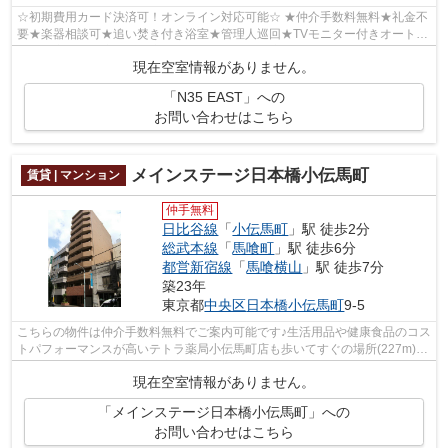
☆初期費用カード決済可！オンライン対応可能☆ ★仲介手数料無料★礼金不
要★楽器相談可★追い焚き付き浴室★管理人巡回★TVモニター付きオートロ
ック・宅配BOX完備★独立洗面台★温水洗浄便座★...
現在空室情報がありません。
「N35 EAST」への
お問い合わせはこちら
メインステージ日本橋小伝馬町
賃貸 | マンション
仲手無料
日比谷線
「
小伝馬町
」駅 徒歩2分
総武本線
「
馬喰町
」駅 徒歩6分
都営新宿線
「
馬喰横山
」駅 徒歩7分
築23年
東京都
中央区
日本橋小伝馬町
9-5
こちらの物件は仲介手数料無料でご案内可能です♪生活用品や健康食品のコス
トパフォーマンスが高いテトラ薬局小伝馬町店も歩いてすぐの場所(227m)。
不在時も荷物を受け取れる宅配ボック...
現在空室情報がありません。
「メインステージ日本橋小伝馬町」への
お問い合わせはこちら