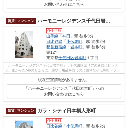
お問い合わせはこちら
ハーモニーレジデンス千代田岩本町
賃貸 | マンション
仲手半額
山手線
「
神田
」駅 徒歩9分
日比谷線
「
小伝馬町
」駅 徒歩2分
都営新宿線
「
岩本町
」駅 徒歩6分
築12年
東京都
千代田区
岩本町
１丁目
「ハーモニーレジデンス千代田岩本町」：千代田区エリアの新居にピッタ
リ。家から215mのところに、薬や日用品を買うのに便利な小伝馬町ドラッ
グがあります。毎日の生活が楽しくなるお...
現在空室情報がありません。
「ハーモニーレジデンス千代田岩本町」への
お問い合わせはこちら
ガラ・シティ日本橋人形町
賃貸 | マンション
仲手無料
日比谷線
「
小伝馬町
」駅 徒歩2分