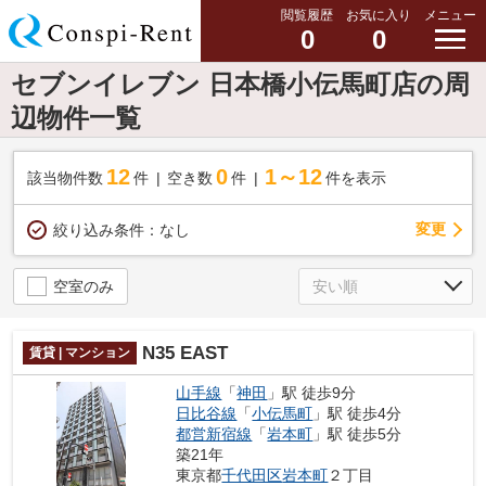
閲覧履歴
お気に入り
メニュー
0
0
セブンイレブン 日本橋小伝馬町店の周
辺物件一覧
12
0
1～12
該当物件数
件
空き数
件
件を表示
変更
絞り込み条件：
なし
空室のみ
N35 EAST
賃貸 | マンション
山手線
「
神田
」駅 徒歩9分
日比谷線
「
小伝馬町
」駅 徒歩4分
都営新宿線
「
岩本町
」駅 徒歩5分
築21年
東京都
千代田区
岩本町
２丁目