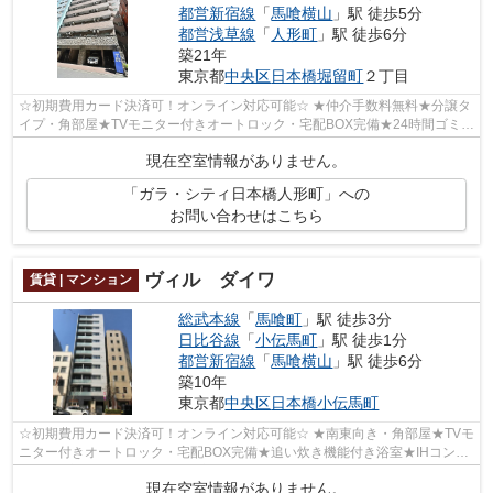
都営新宿線
「
馬喰横山
」駅 徒歩5分
都営浅草線
「
人形町
」駅 徒歩6分
築21年
東京都
中央区
日本橋堀留町
２丁目
☆初期費用カード決済可！オンライン対応可能☆ ★仲介手数料無料★分譲タ
イプ・角部屋★TVモニター付きオートロック・宅配BOX完備★24時間ゴミ出
し可能★照明付き★姿見付き★駐輪場あり★
現在空室情報がありません。
「ガラ・シティ日本橋人形町」への
お問い合わせはこちら
ヴィル ダイワ
賃貸 | マンション
総武本線
「
馬喰町
」駅 徒歩3分
日比谷線
「
小伝馬町
」駅 徒歩1分
都営新宿線
「
馬喰横山
」駅 徒歩6分
築10年
東京都
中央区
日本橋小伝馬町
☆初期費用カード決済可！オンライン対応可能☆ ★南東向き・角部屋★TVモ
ニター付きオートロック・宅配BOX完備★追い炊き機能付き浴室★IHコンロ
2口★独立洗面台★温水洗浄便座★駐輪場★
現在空室情報がありません。