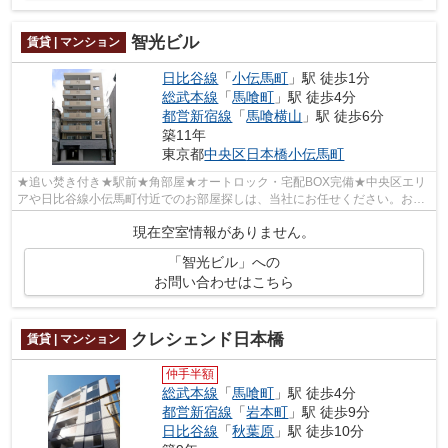
智光ビル
賃貸 | マンション
日比谷線
「
小伝馬町
」駅 徒歩1分
総武本線
「
馬喰町
」駅 徒歩4分
都営新宿線
「
馬喰横山
」駅 徒歩6分
築11年
東京都
中央区
日本橋小伝馬町
★追い焚き付き★駅前★角部屋★オートロック・宅配BOX完備★中央区エリ
アや日比谷線小伝馬町付近でのお部屋探しは、当社にお任せください。お客
様のニーズに合ったお部屋をご紹介させてい...
現在空室情報がありません。
「智光ビル」への
お問い合わせはこちら
クレシェンド日本橋
賃貸 | マンション
仲手半額
総武本線
「
馬喰町
」駅 徒歩4分
都営新宿線
「
岩本町
」駅 徒歩9分
日比谷線
「
秋葉原
」駅 徒歩10分