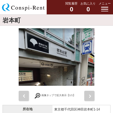
閲覧履歴
お気に入り
メニュー
0
0
岩本町
前
次
画像タップで拡大表示【
1
/1】
所在地
東京都千代田区神田岩本町1-14