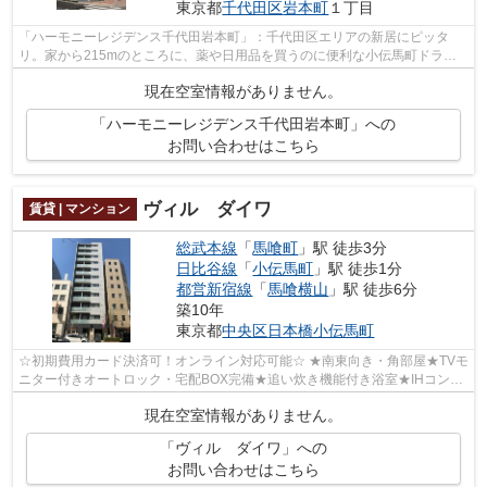
東京都
千代田区
岩本町
１丁目
「ハーモニーレジデンス千代田岩本町」：千代田区エリアの新居にピッタ
リ。家から215mのところに、薬や日用品を買うのに便利な小伝馬町ドラッ
グがあります。毎日の生活が楽しくなるお...
現在空室情報がありません。
「ハーモニーレジデンス千代田岩本町」への
お問い合わせはこちら
ヴィル ダイワ
賃貸 | マンション
総武本線
「
馬喰町
」駅 徒歩3分
日比谷線
「
小伝馬町
」駅 徒歩1分
都営新宿線
「
馬喰横山
」駅 徒歩6分
築10年
東京都
中央区
日本橋小伝馬町
☆初期費用カード決済可！オンライン対応可能☆ ★南東向き・角部屋★TVモ
ニター付きオートロック・宅配BOX完備★追い炊き機能付き浴室★IHコンロ
2口★独立洗面台★温水洗浄便座★駐輪場★
現在空室情報がありません。
「ヴィル ダイワ」への
お問い合わせはこちら