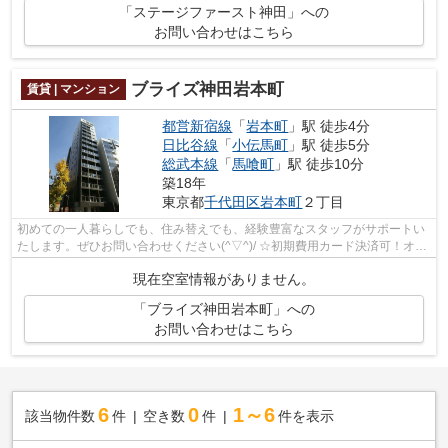
「ステージファースト神田」への
お問い合わせはこちら
ブライズ神田岩本町
賃貸 | マンション
都営新宿線
「
岩本町
」駅 徒歩4分
日比谷線
「
小伝馬町
」駅 徒歩5分
総武本線
「
馬喰町
」駅 徒歩10分
築18年
東京都
千代田区
岩本町
２丁目
初めての一人暮らしでも、住み替えでも、経験豊富なスタッフがサポートい
たします。ぜひお問い合わせください(^▽^)/ ☆初期費用カード決済可！オン
ライン対応可能☆
現在空室情報がありません。
「ブライズ神田岩本町」への
お問い合わせはこちら
6
0
1～6
該当物件数
件
空き数
件
件を表示