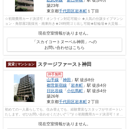
総武本線
「
新日本橋
」駅 徒歩6分
築23年
東京都
千代田区
岩本町
１丁目
☆初期費用カード決済可！オンライン対応可能☆ ★人気の分譲タイプマンシ
ョン・角部屋2面採光・南東向き★24時間ゴミ出し可能★駐輪場★火災報知
器付き★TVモニター付きオートロック・宅配BO...
現在空室情報がありません。
「スカイコートヌーベル神田」への
お問い合わせはこちら
ステージファースト神田
賃貸 | マンション
仲手無料
山手線
「
神田
」駅 徒歩8分
都営新宿線
「
岩本町
」駅 徒歩4分
日比谷線
「
小伝馬町
」駅 徒歩4分
築26年
東京都
千代田区
岩本町
２丁目
初めての一人暮らしでも、住み替えでも、経験豊富なスタッフがサポートい
たします。ぜひお問い合わせください(^▽^)/ ☆初期費用カード決済可！オン
ライン対応可能☆
現在空室情報がありません。