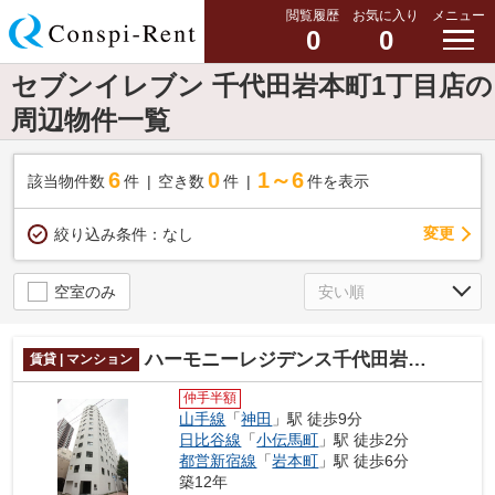
閲覧履歴
お気に入り
メニュー
0
0
セブンイレブン 千代田岩本町1丁目店の
周辺物件一覧
6
0
1～6
該当物件数
件
空き数
件
件を表示
変更
絞り込み条件：
なし
空室のみ
ハーモニーレジデンス千代田岩本町
賃貸 | マンション
仲手半額
山手線
「
神田
」駅 徒歩9分
日比谷線
「
小伝馬町
」駅 徒歩2分
都営新宿線
「
岩本町
」駅 徒歩6分
築12年