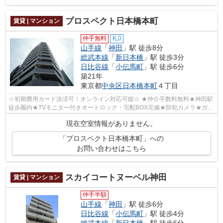
プロスペクト日本橋本町
賃貸 | マンション
仲手無料
礼0
山手線
「
神田
」駅 徒歩8分
総武本線
「
新日本橋
」駅 徒歩3分
日比谷線
「
小伝馬町
」駅 徒歩6分
築21年
東京都
中央区
日本橋本町
４丁目
☆初期費用カード決済可！オンライン対応可能☆ ★仲介手数料無料★神田駅
徒歩圏内★TVモニター付きオートロック・宅配BOX完備★防犯カメラ★ガス
コンロ★照明付き★独立洗面台★温水洗浄便座★
現在空室情報がありません。
「プロスペクト日本橋本町」への
お問い合わせはこちら
スカイコートヌーベル神田
賃貸 | マンション
仲手半額
山手線
「
神田
」駅 徒歩6分
日比谷線
「
小伝馬町
」駅 徒歩4分