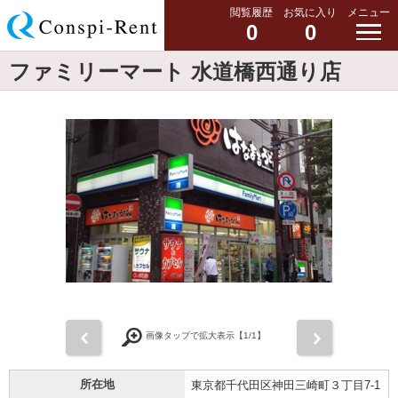
閲覧履歴
お気に入り
メニュー
0
0
ファミリーマート 水道橋西通り店
前
次
画像タップで拡大表示【
1
/1】
所在地
東京都千代田区神田三崎町３丁目7-1