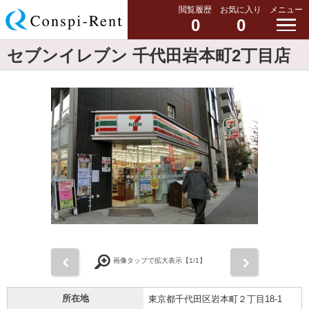
閲覧履歴
お気に入り
メニュー
0
0
セブンイレブン 千代田岩本町2丁目店
前
次
画像タップで拡大表示【
1
/1】
所在地
東京都千代田区岩本町２丁目18-1