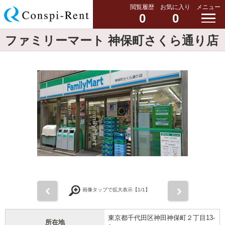
閲覧履歴
お気に入り
メニュー
0
0
ファミリーマート 神保町さくら通り店
前
次
画像タップで拡大表示【
1
/1】
東京都千代田区神田神保町２丁目13-
所在地