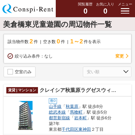
閲覧履歴
お気に入り
メニュー
0
0
美倉橋東児童遊園の周辺物件一覧
2
0
1～2
該当物件数
件
空き数
件
件を表示
変更
絞り込み条件：
なし
空室のみ
クレイシア秋葉原ラグゼスウィート
賃貸 | マンション
敷0
山手線
「
秋葉原
」駅 徒歩8分
総武本線
「
馬喰町
」駅 徒歩5分
都営新宿線
「
岩本町
」駅 徒歩6分
築7年
東京都
千代田区
東神田
２丁目