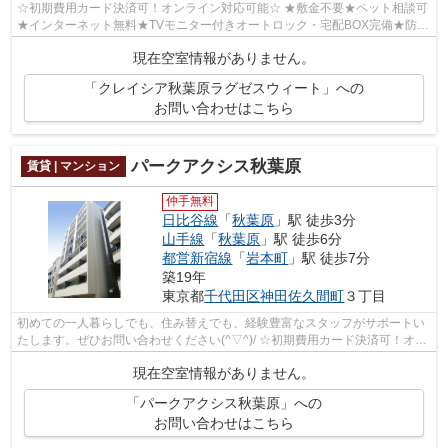
☆初期費用カード決済可！オンライン対応可能☆ ★敷金不要★ペット相談可
★インターネット無料★TVモニター付きオートロック・宅配BOX完備★防犯
カメラ設置済み★24時間セキュリティ導入済み★...
現在空室情報がありません。
「クレイシア秋葉原ラグゼスウィート」への
お問い合わせはこちら
パークアクシス秋葉原
賃貸 | マンション
仲手無料
日比谷線
「
秋葉原
」駅 徒歩3分
山手線
「
秋葉原
」駅 徒歩6分
都営新宿線
「
岩本町
」駅 徒歩7分
築19年
東京都
千代田区
神田佐久間町
３丁目
初めての一人暮らしでも、住み替えでも、経験豊富なスタッフがサポートい
たします。ぜひお問い合わせください(^▽^)/ ☆初期費用カード決済可！オン
ライン対応可能☆
現在空室情報がありません。
「パークアクシス秋葉原」への
お問い合わせはこちら