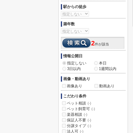
駅からの徒歩
築年数
2
件が該当
情報公開日
指定しない
本日
3日以内
1週間以内
画像・動画あり
画像あり
動画あり
こだわり条件
ペット相談
(-)
ペット飼育可
(-)
楽器相談
(-)
保証人不要
(-)
分譲タイプ
(-)
法人可
(-)