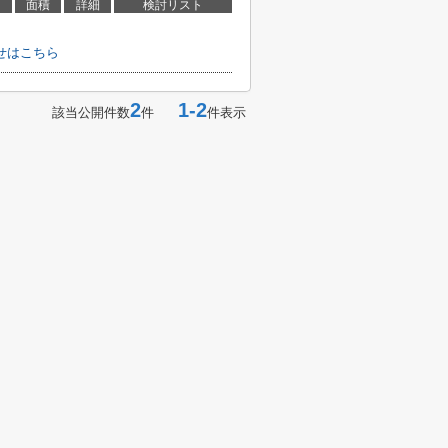
面積
詳細
検討リスト
せはこちら
2
1-2
該当公開件数
件
件表示