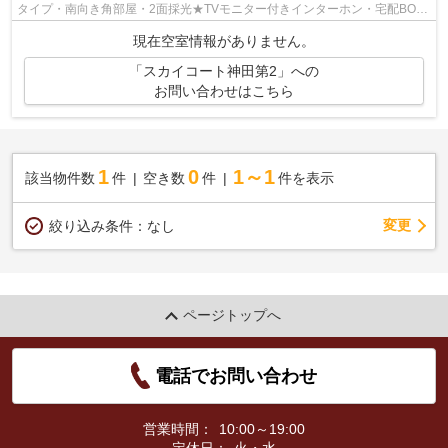
タイプ・南向き角部屋・2面採光★TVモニター付きインターホン・宅配BOX
完備★防犯カメラ★24時間ゴミ出し可能★駐輪場...
現在空室情報がありません。
「スカイコート神田第2」への
お問い合わせはこちら
1
0
1～1
該当物件数
件
空き数
件
件を表示
変更
絞り込み条件：
なし
ページトップへ
電話でお問い合わせ
営業時間：
10:00～19:00
定休日：
火・水