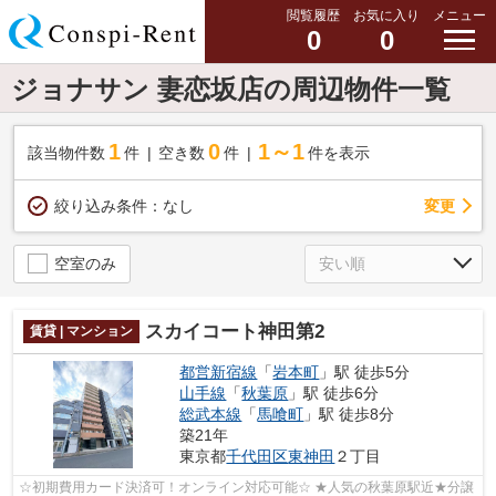
閲覧履歴
お気に入り
メニュー
0
0
ジョナサン 妻恋坂店の周辺物件一覧
1
0
1～1
該当物件数
件
空き数
件
件を表示
変更
絞り込み条件：
なし
空室のみ
スカイコート神田第2
賃貸 | マンション
都営新宿線
「
岩本町
」駅 徒歩5分
山手線
「
秋葉原
」駅 徒歩6分
総武本線
「
馬喰町
」駅 徒歩8分
築21年
東京都
千代田区
東神田
２丁目
☆初期費用カード決済可！オンライン対応可能☆ ★人気の秋葉原駅近★分譲